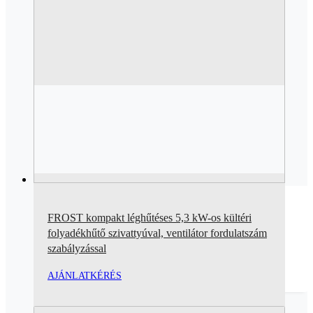
FROST kompakt léghűtéses 5,3 kW-os kültéri
folyadékhűtő szivattyúval, ventilátor fordulatszám
szabályzással
AJÁNLATKÉRÉS