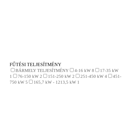
FŰTÉSI TELJESÍTMÉNY
BÁRMELY TELJESÍTMÉNY
4-16 kW
8
17-35 kW
1
76-150 kW
2
151-250 kW
2
251-450 kW
4
451-
750 kW
5
165,7 kW - 1213,5 kW
1