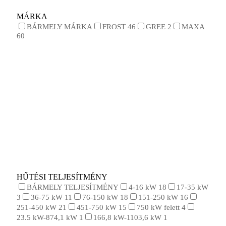
MÁRKA
BÁRMELY MÁRKA
FROST
46
GREE
2
MAXA
60
HŰTÉSI TELJESÍTMÉNY
BÁRMELY TELJESÍTMÉNY
4-16 kW
18
17-35 kW
3
36-75 kW
11
76-150 kW
18
151-250 kW
16
251-450 kW
21
451-750 kW
15
750 kW felett
4
23.5 kW-874,1 kW
1
166,8 kW-1103,6 kW
1