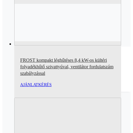
FROST kompakt léghűtéses 8,4 kW-os kültéri
folyadékhűtő szivattyúval, ventilátor fordulatszám
szabályzással
AJÁNLATKÉRÉS