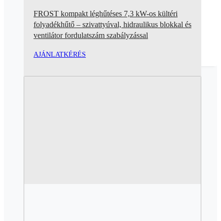
FROST kompakt léghűtéses 7,3 kW-os kültéri
folyadékhűtő – szivattyúval, hidraulikus blokkal és
ventilátor fordulatszám szabályzással
AJÁNLATKÉRÉS