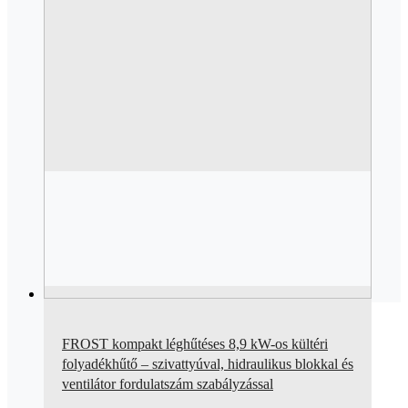
FROST kompakt léghűtéses 8,9 kW-os kültéri
folyadékhűtő – szivattyúval, hidraulikus blokkal és
ventilátor fordulatszám szabályzással