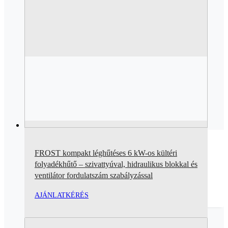
FROST kompakt léghűtéses 6 kW-os kültéri
folyadékhűtő – szivattyúval, hidraulikus blokkal és
ventilátor fordulatszám szabályzással
AJÁNLATKÉRÉS