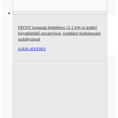
FROST kompakt léghűtéses 12,2 kW-os kültéri
folyadékhűtő szivattyúval, ventilátor fordulatszám
szabályzással
AJÁNLATKÉRÉS