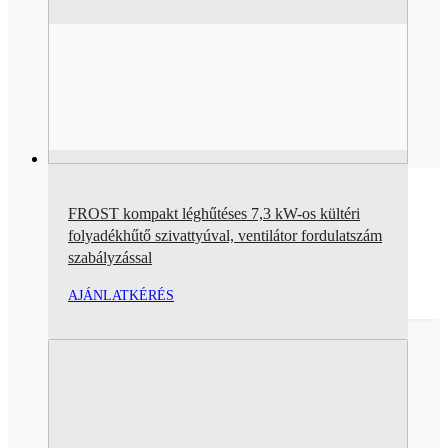
FROST kompakt léghűtéses 7,3 kW-os kültéri
folyadékhűtő szivattyúval, ventilátor fordulatszám
szabályzással
AJÁNLATKÉRÉS