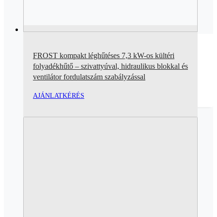
FROST kompakt léghűtéses 7,3 kW-os kültéri
folyadékhűtő – szivattyúval, hidraulikus blokkal és
ventilátor fordulatszám szabályzással
AJÁNLATKÉRÉS