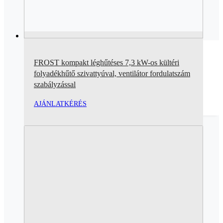
FROST kompakt léghűtéses 7,3 kW-os kültéri
folyadékhűtő szivattyúval, ventilátor fordulatszám
szabályzással
AJÁNLATKÉRÉS