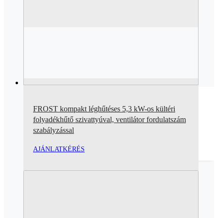
FROST kompakt léghűtéses 5,3 kW-os kültéri
folyadékhűtő szivattyúval, ventilátor fordulatszám
szabályzással
AJÁNLATKÉRÉS