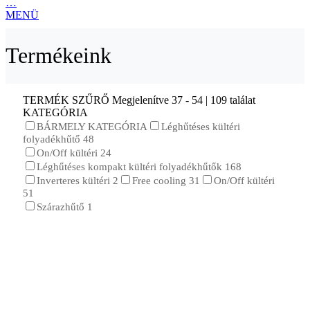
…
MENÜ
Termékeink
TERMÉK SZŰRŐ
Megjelenítve 37 - 54 | 109 találat
KATEGÓRIA
BÁRMELY KATEGÓRIA
Léghűtéses kültéri
folyadékhűtő
48
On/Off kültéri
24
Léghűtéses kompakt kültéri folyadékhűtők
168
Inverteres kültéri
2
Free cooling
31
On/Off kültéri
51
Szárazhűtő
1