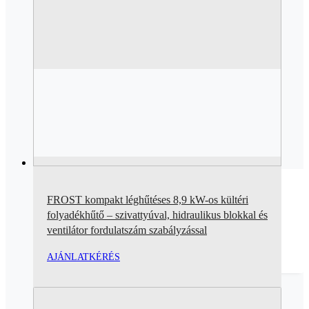
FROST kompakt léghűtéses 8,9 kW-os kültéri
folyadékhűtő – szivattyúval, hidraulikus blokkal és
ventilátor fordulatszám szabályzással
AJÁNLATKÉRÉS