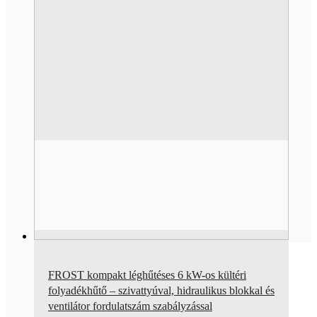
FROST kompakt léghűtéses 6 kW-os kültéri
folyadékhűtő – szivattyúval, hidraulikus blokkal és
ventilátor fordulatszám szabályzással