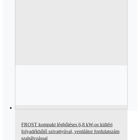
FROST kompakt léghűtéses 6,8 kW-os kültéri
folyadékhűtő szivattyúval, ventilátor fordulatszám
szabályzással