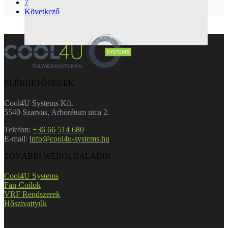
7
Következő
ELÉRHETŐSÉGEK
Cool4U Systems Kft.
5540 Szarvas, Arborétum utca 2.
Telefon:
+36 66 514 680
E-mail:
info@cool4u-systems.hu
TOVÁBBI WEBOLDALAINK
Cool4U Systems
Fan-Coilok
VRF Rendszerek
Hőszivattyúk