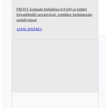
FROST kompakt léghűtéses 6,8 kW-os kültéri
folyadékhűtő szivattyúval, ventilátor fordulatszám
szabályzással
AJÁNLATKÉRÉS