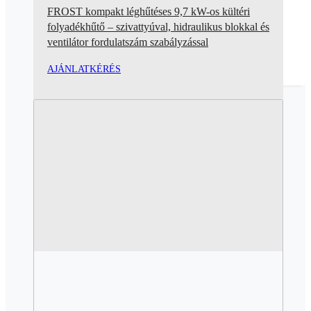
FROST kompakt léghűtéses 9,7 kW-os kültéri
folyadékhűtő – szivattyúval, hidraulikus blokkal és
ventilátor fordulatszám szabályzással
AJÁNLATKÉRÉS