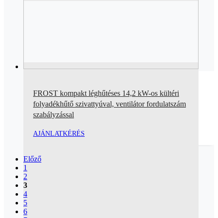
FROST kompakt léghűtéses 14,2 kW-os kültéri
folyadékhűtő szivattyúval, ventilátor fordulatszám
szabályzással
AJÁNLATKÉRÉS
Előző
1
2
3
4
5
6