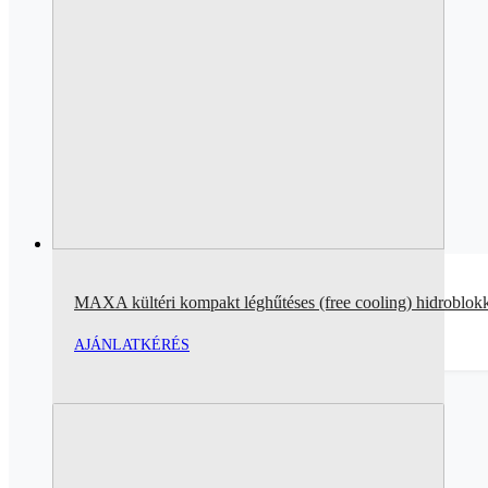
MAXA kültéri kompakt léghűtéses (free cooling) hidroblok
AJÁNLATKÉRÉS