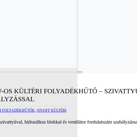
W-OS KÜLTÉRI FOLYADÉKHŰTŐ – SZIVATTY
ÁLYZÁSSAL
RI FOLYADÉKHŰTŐK
,
ON/OFF KÜLTÉRI
ivattyúval, hidraulikus blokkal és ventilátor fordulatszám szabályzás