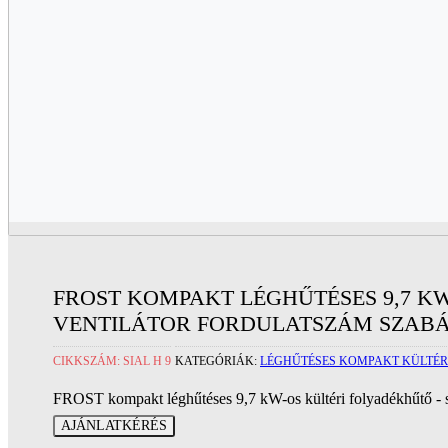
FROST KOMPAKT LÉGHŰTÉSES 9,7 K
VENTILÁTOR FORDULATSZÁM SZAB
CIKKSZÁM:
SIAL H 9
KATEGÓRIÁK:
LÉGHŰTÉSES KOMPAKT KÜLTÉ
FROST kompakt léghűtéses 9,7 kW-os kültéri folyadékhűtő - sz
AJÁNLATKÉRÉS