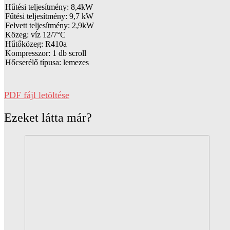
Hűtési teljesítmény: 8,4kW
Fűtési teljesítmény: 9,7 kW
Felvett teljesítmény: 2,9kW
Közeg: víz 12/7°C
Hűtőközeg: R410a
Kompresszor: 1 db scroll
Hőcserélő típusa: lemezes
PDF fájl letöltése
Ezeket látta már?