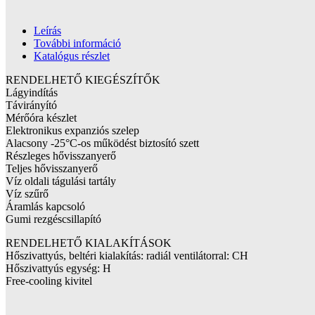
Leírás
További információ
Katalógus részlet
RENDELHETŐ KIEGÉSZÍTŐK
Lágyindítás
Távirányító
Mérőóra készlet
Elektronikus expanziós szelep
Alacsony -25°C-os működést biztosító szett
Részleges hővisszanyerő
Teljes hővisszanyerő
Víz oldali tágulási tartály
Víz szűrő
Áramlás kapcsoló
Gumi rezgéscsillapító
RENDELHETŐ KIALAKÍTÁSOK
Hőszivattyús, beltéri kialakítás: radiál ventilátorral: CH
Hőszivattyús egység: H
Free-cooling kivitel