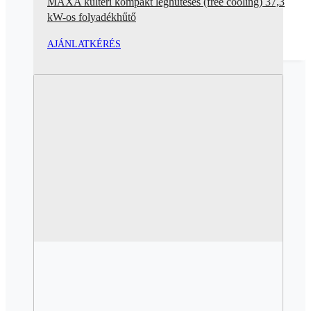
MAXA kültéri kompakt léghűtéses (free cooling) 37,3
kW-os folyadékhűtő
AJÁNLATKÉRÉS