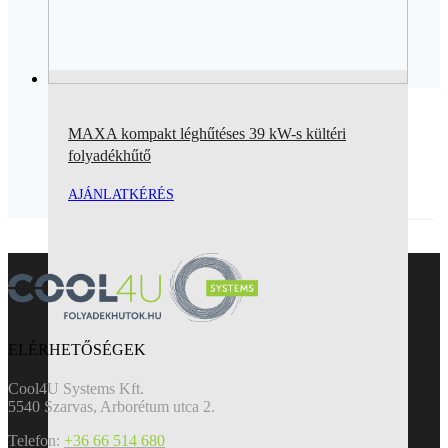
MAXA kompakt léghűtéses 39 kW-s kültéri
folyadékhűtő
AJÁNLATKÉRÉS
ELÉRHETŐSÉGEK
Cool4U Systems Kft.
5540 Szarvas, Arborétum utca 2.
Telefon:
+36 66 514 680