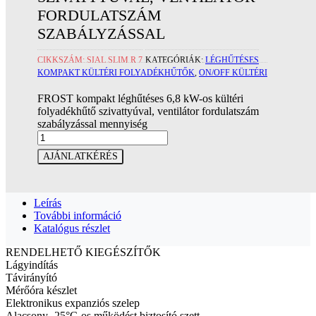
FORDULATSZÁM
SZABÁLYZÁSSAL
CIKKSZÁM:
SIAL SLIM R 7
KATEGÓRIÁK:
LÉGHŰTÉSES
KOMPAKT KÜLTÉRI FOLYADÉKHŰTŐK
,
ON/OFF KÜLTÉRI
FROST kompakt léghűtéses 6,8 kW-os kültéri
folyadékhűtő szivattyúval, ventilátor fordulatszám
szabályzással mennyiség
AJÁNLATKÉRÉS
Leírás
További információ
Katalógus részlet
RENDELHETŐ KIEGÉSZÍTŐK
Lágyindítás
Távirányító
Mérőóra készlet
Elektronikus expanziós szelep
Alacsony -25°C-os működést biztosító szett