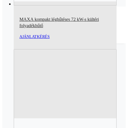
MAXA kompakt léghűtéses 72 kW-s kültéri
folyadékhűtő
AJÁNLATKÉRÉS