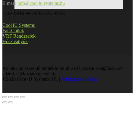
E-mail:
info@cool4u-systems.hu
TOVÁBBI WEBOLDALAINK
Cool4U Systems
Fan-Coilok
VRF Rendszerek
Hőszivattyúk
Az oldalon szereplő termékfotók illusztrációként szolgálnak, az
adatok tájékoztató jellegűek.
©2026 Cool4U Systems Kft. |
Adatkezelés
|
Sütik