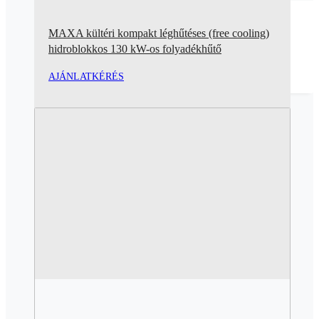
MAXA kültéri kompakt léghűtéses (free cooling)
hidroblokkos 130 kW-os folyadékhűtő
AJÁNLATKÉRÉS