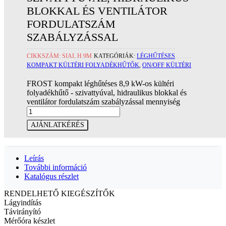
BLOKKAL ÉS VENTILÁTOR
FORDULATSZÁM
SZABÁLYZÁSSAL
CIKKSZÁM:
SIAL H 9M
KATEGÓRIÁK:
LÉGHŰTÉSES
KOMPAKT KÜLTÉRI FOLYADÉKHŰTŐK
,
ON/OFF KÜLTÉRI
FROST kompakt léghűtéses 8,9 kW-os kültéri
folyadékhűtő - szivattyúval, hidraulikus blokkal és
ventilátor fordulatszám szabályzással mennyiség
AJÁNLATKÉRÉS
Leírás
További információ
Katalógus részlet
RENDELHETŐ KIEGÉSZÍTŐK
Lágyindítás
Távirányító
Mérőóra készlet