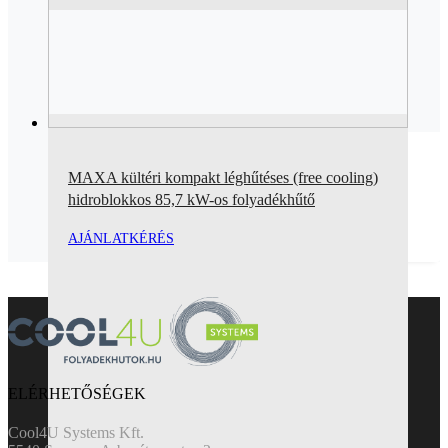
MAXA kültéri kompakt léghűtéses (free cooling)
hidroblokkos 85,7 kW-os folyadékhűtő
AJÁNLATKÉRÉS
ELÉRHETŐSÉGEK
Cool4U Systems Kft.