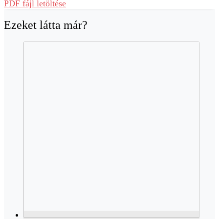
PDF fájl letöltése
Ezeket látta már?