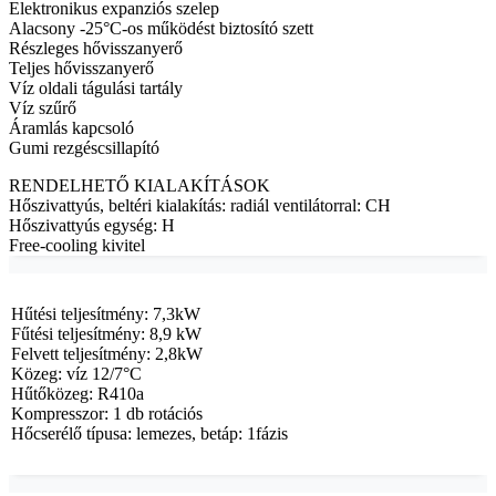
Elektronikus expanziós szelep
Alacsony -25°C-os működést biztosító szett
Részleges hővisszanyerő
Teljes hővisszanyerő
Víz oldali tágulási tartály
Víz szűrő
Áramlás kapcsoló
Gumi rezgéscsillapító
RENDELHETŐ KIALAKÍTÁSOK
Hőszivattyús, beltéri kialakítás: radiál ventilátorral: CH
Hőszivattyús egység: H
Free-cooling kivitel
Hűtési teljesítmény: 7,3kW
Fűtési teljesítmény: 8,9 kW
Felvett teljesítmény: 2,8kW
Közeg: víz 12/7°C
Hűtőközeg: R410a
Kompresszor: 1 db rotációs
Hőcserélő típusa: lemezes, betáp: 1fázis