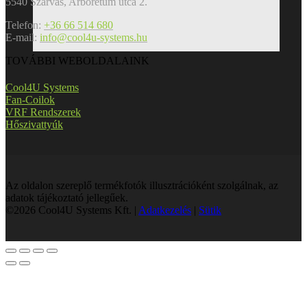
5540 Szarvas, Arborétum utca 2.
Telefon:
+36 66 514 680
E-mail:
info@cool4u-systems.hu
TOVÁBBI WEBOLDALAINK
Cool4U Systems
Fan-Coilok
VRF Rendszerek
Hőszivattyúk
Az oldalon szereplő termékfotók illusztrációként szolgálnak, az
adatok tájékoztató jellegűek.
©2026 Cool4U Systems Kft. |
Adatkezelés
|
Sütik