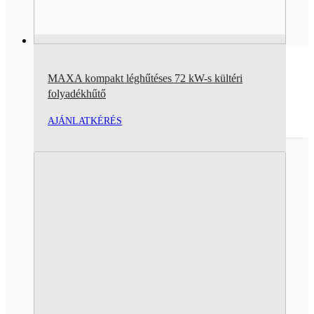
MAXA kompakt léghűtéses 72 kW-s kültéri
folyadékhűtő
AJÁNLATKÉRÉS