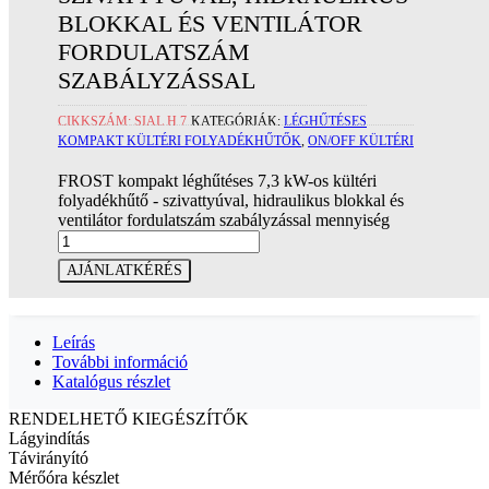
BLOKKAL ÉS VENTILÁTOR
FORDULATSZÁM
SZABÁLYZÁSSAL
CIKKSZÁM:
SIAL H 7
KATEGÓRIÁK:
LÉGHŰTÉSES
KOMPAKT KÜLTÉRI FOLYADÉKHŰTŐK
,
ON/OFF KÜLTÉRI
FROST kompakt léghűtéses 7,3 kW-os kültéri
folyadékhűtő - szivattyúval, hidraulikus blokkal és
ventilátor fordulatszám szabályzással mennyiség
AJÁNLATKÉRÉS
Leírás
További információ
Katalógus részlet
RENDELHETŐ KIEGÉSZÍTŐK
Lágyindítás
Távirányító
Mérőóra készlet