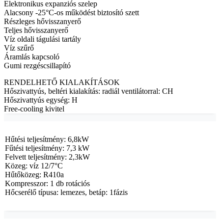
Elektronikus expanziós szelep
Alacsony -25°C-os működést biztosító szett
Részleges hővisszanyerő
Teljes hővisszanyerő
Víz oldali tágulási tartály
Víz szűrő
Áramlás kapcsoló
Gumi rezgéscsillapító
RENDELHETŐ KIALAKÍTÁSOK
Hőszivattyús, beltéri kialakítás: radiál ventilátorral: CH
Hőszivattyús egység: H
Free-cooling kivitel
Hűtési teljesítmény: 6,8kW
Fűtési teljesítmény: 7,3 kW
Felvett teljesítmény: 2,3kW
Közeg: víz 12/7°C
Hűtőközeg: R410a
Kompresszor: 1 db rotációs
Hőcserélő típusa: lemezes, betáp: 1fázis