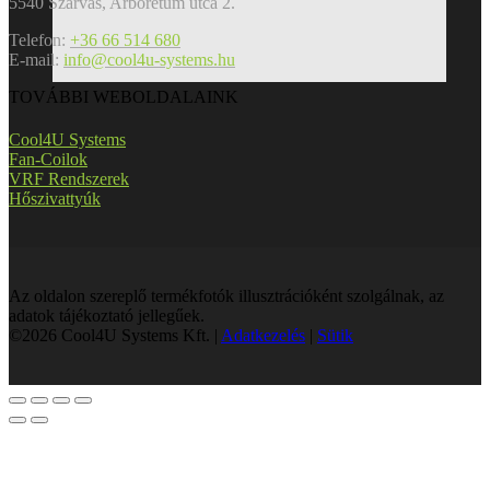
5540 Szarvas, Arborétum utca 2.
Telefon:
+36 66 514 680
E-mail:
info@cool4u-systems.hu
TOVÁBBI WEBOLDALAINK
Cool4U Systems
Fan-Coilok
VRF Rendszerek
Hőszivattyúk
Az oldalon szereplő termékfotók illusztrációként szolgálnak, az
adatok tájékoztató jellegűek.
©2026 Cool4U Systems Kft. |
Adatkezelés
|
Sütik