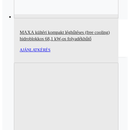
MAXA kültéri kompakt léghűtéses (free cooling)
hidroblokkos 68,1 kW-os folyadékhűtő
AJÁNLATKÉRÉS