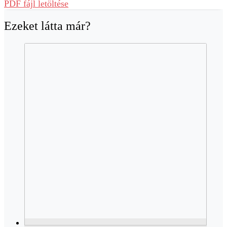
PDF fájl letöltése
Ezeket látta már?