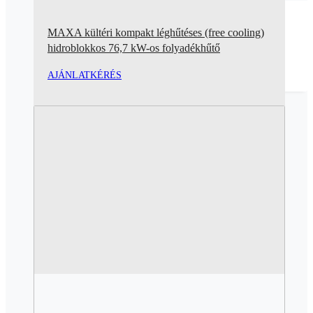
MAXA kültéri kompakt léghűtéses (free cooling)
hidroblokkos 76,7 kW-os folyadékhűtő
AJÁNLATKÉRÉS