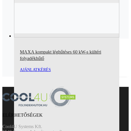
MAXA kompakt léghűtéses 60 kW-s kültéri
folyadékhűtő
AJÁNLATKÉRÉS
ELÉRHETŐSÉGEK
Cool4U Systems Kft.