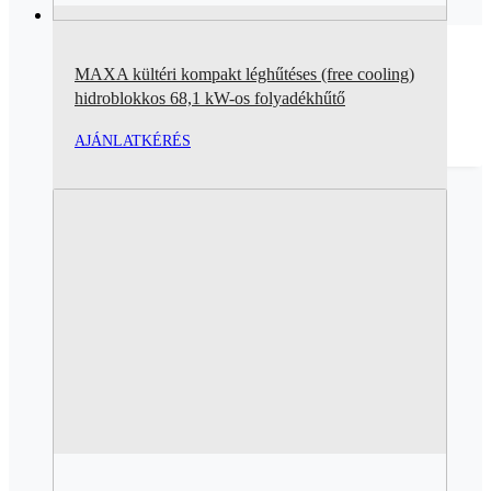
MAXA kültéri kompakt léghűtéses (free cooling)
hidroblokkos 68,1 kW-os folyadékhűtő
AJÁNLATKÉRÉS