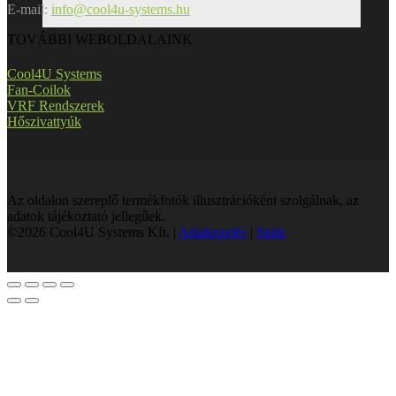
E-mail:
info@cool4u-systems.hu
TOVÁBBI WEBOLDALAINK
Cool4U Systems
Fan-Coilok
VRF Rendszerek
Hőszivattyúk
Az oldalon szereplő termékfotók illusztrációként szolgálnak, az
adatok tájékoztató jellegűek.
©2026 Cool4U Systems Kft. |
Adatkezelés
|
Sütik