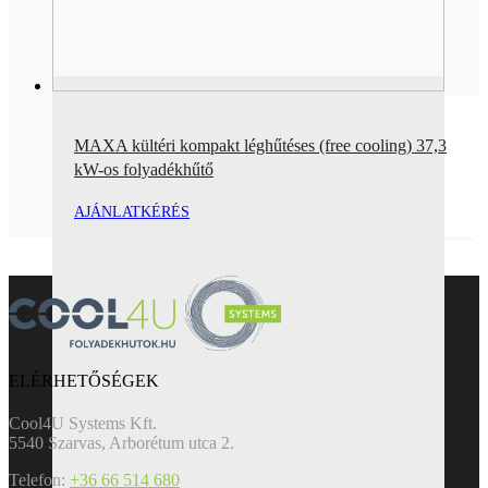
MAXA kültéri kompakt léghűtéses (free cooling) 37,3
kW-os folyadékhűtő
AJÁNLATKÉRÉS
ELÉRHETŐSÉGEK
Cool4U Systems Kft.
5540 Szarvas, Arborétum utca 2.
Telefon:
+36 66 514 680