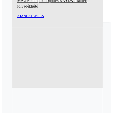
MAXA kompakt léghűtéses 39 kW-s kültéri
folyadékhűtő
AJÁNLATKÉRÉS