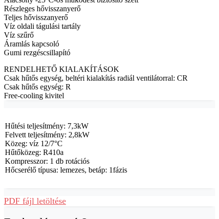
Részleges hővisszanyerő
Teljes hővisszanyerő
Víz oldali tágulási tartály
Víz szűrő
Áramlás kapcsoló
Gumi rezgéscsillapító
RENDELHETŐ KIALAKÍTÁSOK
Csak hűtős egység, beltéri kialakítás radiál ventilátorral: CR
Csak hűtős egység: R
Free-cooling kivitel
Hűtési teljesítmény: 7,3kW
Felvett teljesítmény: 2,8kW
Közeg: víz 12/7°C
Hűtőközeg: R410a
Kompresszor: 1 db rotációs
Hőcserélő típusa: lemezes, betáp: 1fázis
PDF fájl letöltése