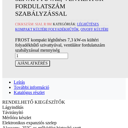
FORDULATSZÁM
SZABÁLYZÁSSAL
CIKKSZÁM:
SIAL R 9M
KATEGÓRIÁK:
LÉGHŰTÉSES
KOMPAKT KÜLTÉRI FOLYADÉKHŰTŐK
,
ON/OFF KÜLTÉRI
FROST kompakt léghűtéses 7,3 kW-os kültéri
folyadékhűtő szivattyúval, ventilátor fordulatszám
szabályzással mennyiség
AJÁNLATKÉRÉS
Leírás
További információ
Katalógus részlet
RENDELHETŐ KIEGÉSZÍTŐK
Lágyindítás
Távirányító
Mérőóra készlet
Elektronikus expanziós szelep
Alacsony -25°C-os működést biztosító szett