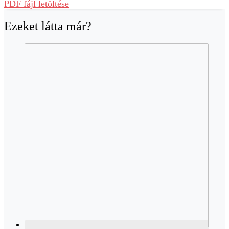
PDF fájl letöltése
Ezeket látta már?