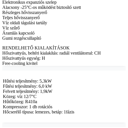
Elektronikus expanziós szelep
Alacsony -25°C-os működést biztosító szett
Részleges hővisszanyerő
Teljes hővisszanyerő
Víz oldali tágulási tartály
Víz szűrő
Áramlás kapcsoló
Gumi rezgéscsillapító
RENDELHETŐ KIALAKÍTÁSOK
Hőszivattyús, beltéri kialakítás: radiál ventilátorral: CH
Hőszivattyús egység: H
Free-cooling kivitel
Hűtési teljesítmény: 5,3kW
Fűtési teljesítmény: 6,0 kW
Felvett teljesítmény: 1,9kW
Közeg: víz 12/7°C
Hűtőközeg: R410a
Kompresszor: 1 db rotációs
Hőcserélő típusa: lemezes, betáp: 1fázis