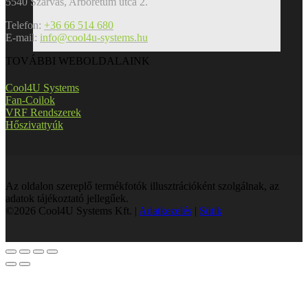
5540 Szarvas, Arborétum utca 2.
Telefon:
+36 66 514 680
E-mail:
info@cool4u-systems.hu
TOVÁBBI WEBOLDALAINK
Cool4U Systems
Fan-Coilok
VRF Rendszerek
Hőszivattyúk
Az oldalon szereplő termékfotók illusztrációként szolgálnak, az
adatok tájékoztató jellegűek.
©2026 Cool4U Systems Kft. |
Adatkezelés
|
Sütik