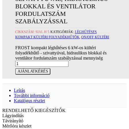
BLOKKAL ÉS VENTILÁTOR
FORDULATSZÁM
SZABÁLYZÁSSAL
CIKKSZÁM:
SIAL H 5
KATEGÓRIÁK:
LÉGHŰTÉSES
KOMPAKT KÜLTÉRI FOLYADÉKHŰTŐK
,
ON/OFF KÜLTÉRI
FROST kompakt léghűtéses 6 kW-os kültéri
folyadékhűtő - szivattyúval, hidraulikus blokkal és
ventilátor fordulatszám szabályzással mennyiség
AJÁNLATKÉRÉS
Leírás
További információ
Katalógus részlet
RENDELHETŐ KIEGÉSZÍTŐK
Lágyindítás
Távirányító
Mérőóra készlet