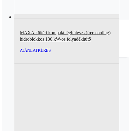
MAXA kültéri kompakt léghűtéses (free cooling)
hidroblokkos 130 kW-os folyadékhűtő
AJÁNLATKÉRÉS