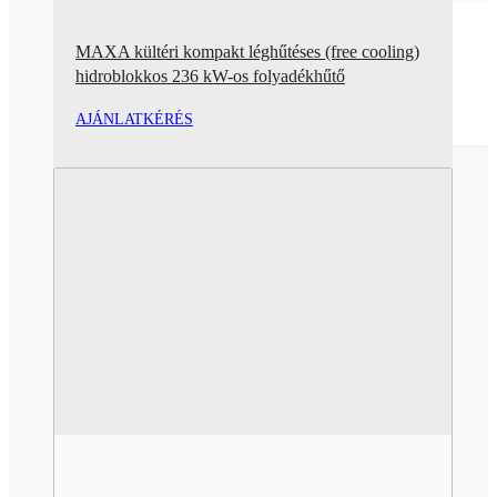
MAXA kültéri kompakt léghűtéses (free cooling)
hidroblokkos 236 kW-os folyadékhűtő
AJÁNLATKÉRÉS