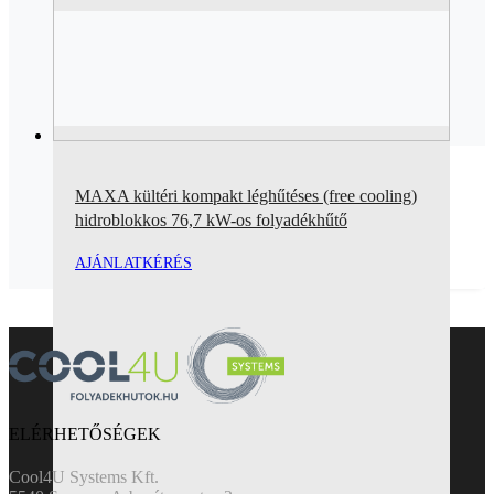
MAXA kültéri kompakt léghűtéses (free cooling)
hidroblokkos 76,7 kW-os folyadékhűtő
AJÁNLATKÉRÉS
ELÉRHETŐSÉGEK
Cool4U Systems Kft.