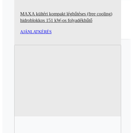
MAXA kültéri kompakt léghűtéses (free cooling)
hidroblokkos 151 kW-os folyadékhűtő
AJÁNLATKÉRÉS