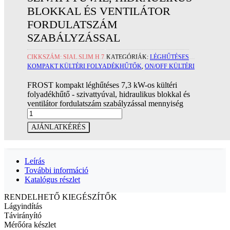
BLOKKAL ÉS VENTILÁTOR
FORDULATSZÁM
SZABÁLYZÁSSAL
CIKKSZÁM:
SIAL SLIM H 7
KATEGÓRIÁK:
LÉGHŰTÉSES
KOMPAKT KÜLTÉRI FOLYADÉKHŰTŐK
,
ON/OFF KÜLTÉRI
FROST kompakt léghűtéses 7,3 kW-os kültéri
folyadékhűtő - szivattyúval, hidraulikus blokkal és
ventilátor fordulatszám szabályzással mennyiség
AJÁNLATKÉRÉS
Leírás
További információ
Katalógus részlet
RENDELHETŐ KIEGÉSZÍTŐK
Lágyindítás
Távirányító
Mérőóra készlet