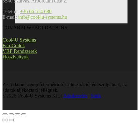
5540 Szarvas, Arborétum utca 2.
Telefon:
+36 66 514 680
E-mail:
info@cool4u-systems.hu
TOVÁBBI WEBOLDALAINK
Cool4U Systems
Fan-Coilok
VRF Rendszerek
Hőszivattyúk
Az oldalon szereplő termékfotók illusztrációként szolgálnak, az
adatok tájékoztató jellegűek.
©2026 Cool4U Systems Kft. |
Adatkezelés
|
Sütik