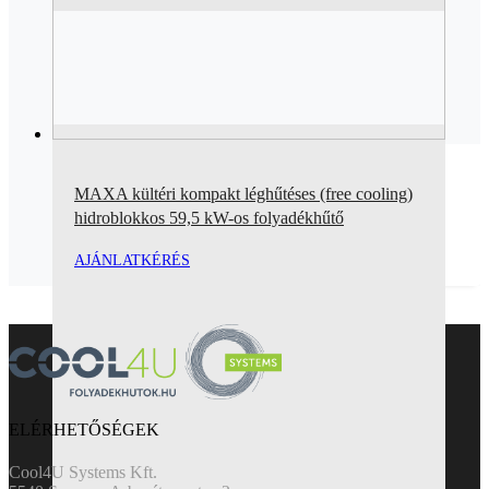
MAXA kültéri kompakt léghűtéses (free cooling)
hidroblokkos 59,5 kW-os folyadékhűtő
AJÁNLATKÉRÉS
ELÉRHETŐSÉGEK
Cool4U Systems Kft.