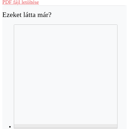
PDF fájl letöltése
Ezeket látta már?