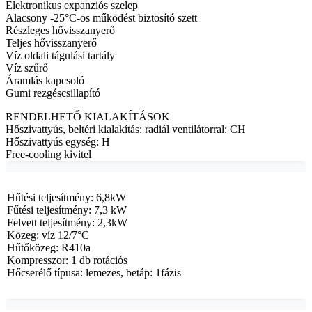
Elektronikus expanziós szelep
Alacsony -25°C-os működést biztosító szett
Részleges hővisszanyerő
Teljes hővisszanyerő
Víz oldali tágulási tartály
Víz szűrő
Áramlás kapcsoló
Gumi rezgéscsillapító
RENDELHETŐ KIALAKÍTÁSOK
Hőszivattyús, beltéri kialakítás: radiál ventilátorral: CH
Hőszivattyús egység: H
Free-cooling kivitel
Hűtési teljesítmény: 6,8kW
Fűtési teljesítmény: 7,3 kW
Felvett teljesítmény: 2,3kW
Közeg: víz 12/7°C
Hűtőközeg: R410a
Kompresszor: 1 db rotációs
Hőcserélő típusa: lemezes, betáp: 1fázis