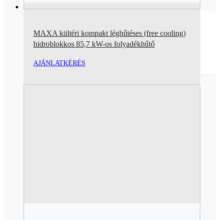
MAXA kültéri kompakt léghűtéses (free cooling)
hidroblokkos 85,7 kW-os folyadékhűtő
AJÁNLATKÉRÉS