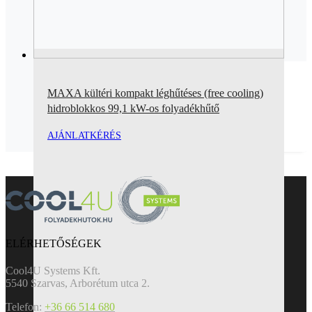
MAXA kültéri kompakt léghűtéses (free cooling)
hidroblokkos 99,1 kW-os folyadékhűtő
AJÁNLATKÉRÉS
ELÉRHETŐSÉGEK
Cool4U Systems Kft.
5540 Szarvas, Arborétum utca 2.
Telefon:
+36 66 514 680