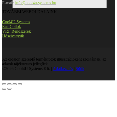
E-mail:
info@cool4u-systems.hu
TOVÁBBI WEBOLDALAINK
Cool4U Systems
Fan-Coilok
VRF Rendszerek
Hőszivattyúk
Az oldalon szereplő termékfotók illusztrációként szolgálnak, az
adatok tájékoztató jellegűek.
©2026 Cool4U Systems Kft. |
Adatkezelés
|
Sütik