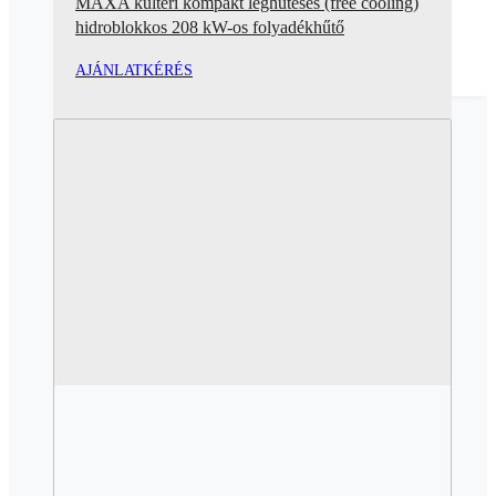
MAXA kültéri kompakt léghűtéses (free cooling)
hidroblokkos 208 kW-os folyadékhűtő
AJÁNLATKÉRÉS