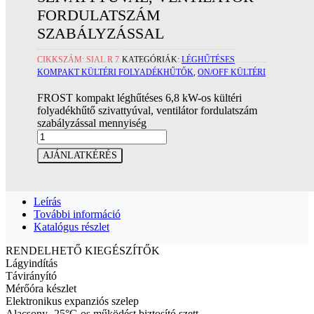
FORDULATSZÁM
SZABÁLYZÁSSAL
CIKKSZÁM:
SIAL R 7
KATEGÓRIÁK:
LÉGHŰTÉSES
KOMPAKT KÜLTÉRI FOLYADÉKHŰTŐK
,
ON/OFF KÜLTÉRI
FROST kompakt léghűtéses 6,8 kW-os kültéri
folyadékhűtő szivattyúval, ventilátor fordulatszám
szabályzással mennyiség
AJÁNLATKÉRÉS
Leírás
További információ
Katalógus részlet
RENDELHETŐ KIEGÉSZÍTŐK
Lágyindítás
Távirányító
Mérőóra készlet
Elektronikus expanziós szelep
Alacsony -25°C-os működést biztosító szett