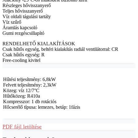
Részleges hővisszanyerő
Teljes hővisszanyerő
Víz oldali tágulási tartály
Víz szűrő
Áramlás kapcsoló
Gumi rezgéscsillapító
RENDELHETŐ KIALAKÍTÁSOK
Csak hűtős egység, beltéri kialakítás radiál ventilátorral: CR
Csak hűtős egység: R
Free-cooling kivitel
Hűtési teljesítmény: 6,8kW
Felvett teljesítmény: 2,3kW
Közeg: víz 12/7°C
Hűtőközeg: R410a
Kompresszor: 1 db rotációs
Hőcserélő típusa: lemezes, betáp: 1fázis
PDF fájl letöltése