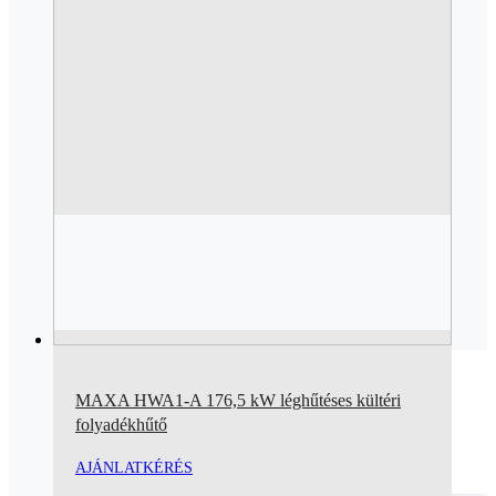
MAXA HWA1-A 176,5 kW léghűtéses kültéri
folyadékhűtő
AJÁNLATKÉRÉS