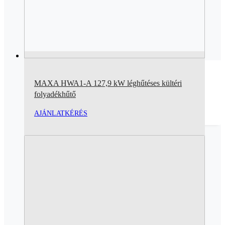
MAXA HWA1-A 127,9 kW léghűtéses kültéri
folyadékhűtő
AJÁNLATKÉRÉS