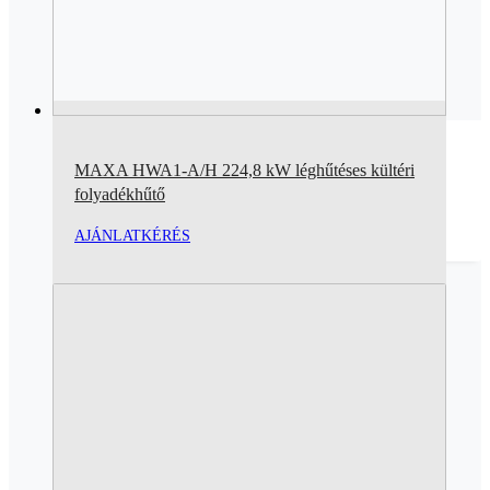
MAXA HWA1-A/H 224,8 kW léghűtéses kültéri
folyadékhűtő
AJÁNLATKÉRÉS