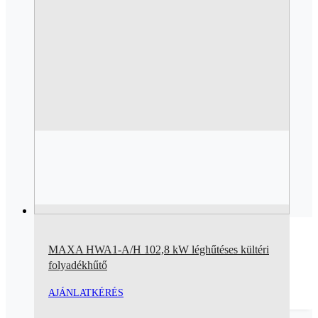
MAXA HWA1-A/H 102,8 kW léghűtéses kültéri
folyadékhűtő
AJÁNLATKÉRÉS