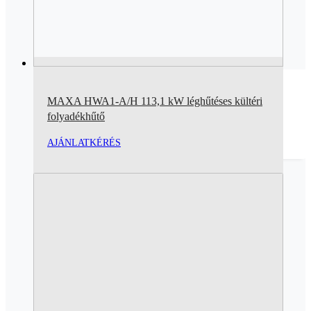
MAXA HWA1-A/H 113,1 kW léghűtéses kültéri
folyadékhűtő
AJÁNLATKÉRÉS