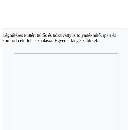
Léghűtéses kültéri hűtős és hőszivattyús folyadékhűtő, ipari és
komfort célú felhasználásra. Egyedei kiegészítőkkel.