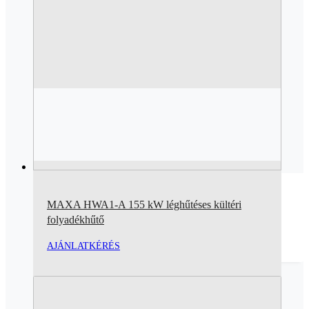
MAXA HWA1-A 155 kW léghűtéses kültéri
folyadékhűtő
AJÁNLATKÉRÉS