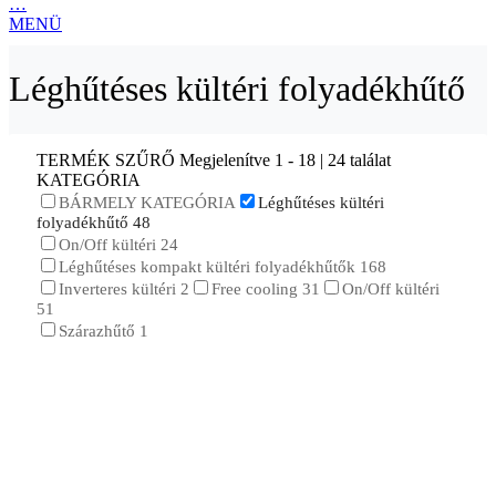
…
MENÜ
Léghűtéses kültéri folyadékhűtő
TERMÉK SZŰRŐ
Megjelenítve 1 - 18 | 24 találat
KATEGÓRIA
BÁRMELY KATEGÓRIA
Léghűtéses kültéri
folyadékhűtő
48
On/Off kültéri
24
Léghűtéses kompakt kültéri folyadékhűtők
168
Inverteres kültéri
2
Free cooling
31
On/Off kültéri
51
Szárazhűtő
1