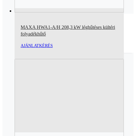
MAXA HWA1-A/H 208,3 kW léghűtéses kültéri
folyadékhűtő
AJÁNLATKÉRÉS