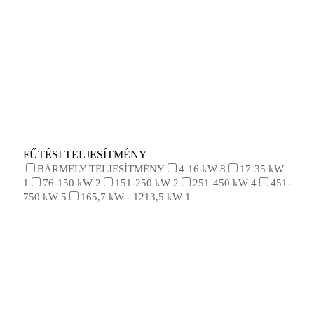
FŰTÉSI TELJESÍTMÉNY
BÁRMELY TELJESÍTMÉNY
4-16 kW
8
17-35 kW
1
76-150 kW
2
151-250 kW
2
251-450 kW
4
451-
750 kW
5
165,7 kW - 1213,5 kW
1