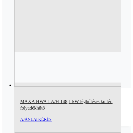
MAXA HWA1-A/H 148,1 kW léghűtéses kültéri
folyadékhűtő
AJÁNLATKÉRÉS