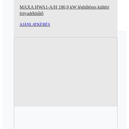
MAXA HWA1-A/H 186,9 kW léghűtéses kültéri
folyadékhűtő
AJÁNLATKÉRÉS