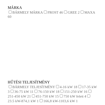
MÁRKA
BÁRMELY MÁRKA
FROST
46
GREE
2
MAXA
60
HŰTÉSI TELJESÍTMÉNY
BÁRMELY TELJESÍTMÉNY
4-16 kW
18
17-35 kW
3
36-75 kW
11
76-150 kW
18
151-250 kW
16
251-450 kW
21
451-750 kW
15
750 kW felett
4
23.5 kW-874,1 kW
1
166,8 kW-1103,6 kW
1