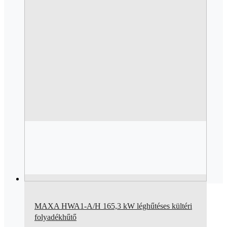
MAXA HWA1-A/H 165,3 kW léghűtéses kültéri
folyadékhűtő