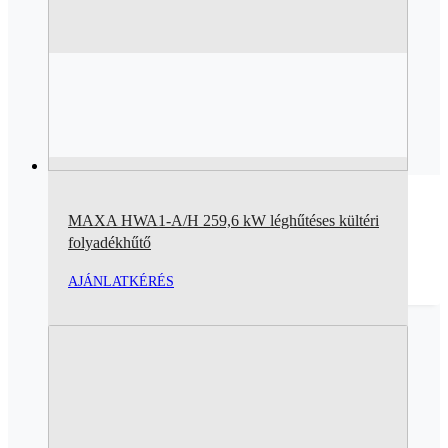
MAXA HWA1-A/H 259,6 kW léghűtéses kültéri
folyadékhűtő
AJÁNLATKÉRÉS