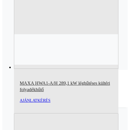
MAXA HWA1-A/H 289,1 kW léghűtéses kültéri
folyadékhűtő
AJÁNLATKÉRÉS