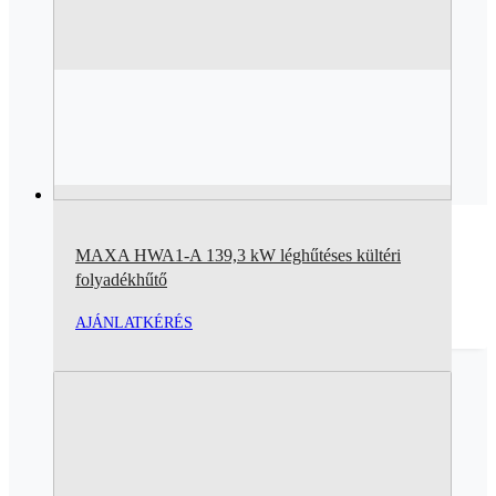
MAXA HWA1-A 139,3 kW léghűtéses kültéri
folyadékhűtő
AJÁNLATKÉRÉS