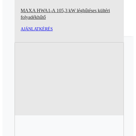
MAXA HWA1-A 105,3 kW léghűtéses kültéri
folyadékhűtő
AJÁNLATKÉRÉS