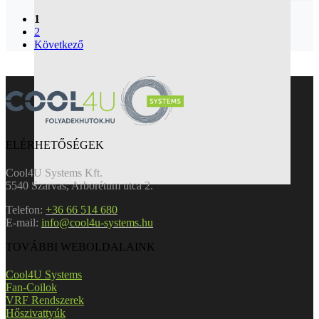
1
2
Következő
ELÉRHETŐSÉGEK
Cool4U Systems Kft.
5540 Szarvas, Arborétum utca 2.
Telefon:
+36 66 514 680
E-mail:
info@cool4u-systems.hu
TOVÁBBI WEBOLDALAINK
Cool4U Systems
Fan-Coilok
VRF Rendszerek
Hőszivattyúk