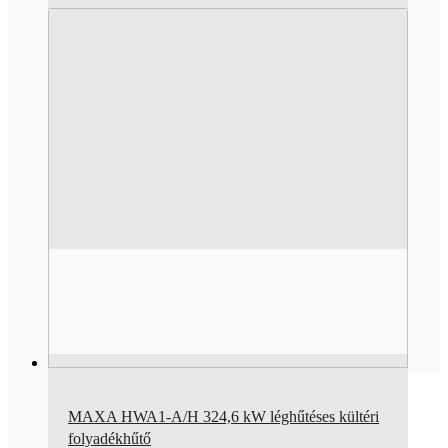
MAXA HWA1-A/H 324,6 kW léghűtéses kültéri
folyadékhűtő