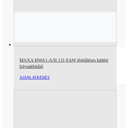
MAXA HWA1-A/H 131,8 kW léghűtéses kültéri
folyadékhűtő
AJÁNLATKÉRÉS