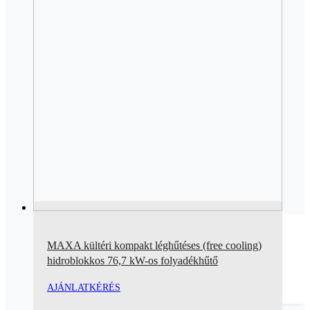
MAXA kültéri kompakt léghűtéses (free cooling)
hidroblokkos 76,7 kW-os folyadékhűtő
AJÁNLATKÉRÉS