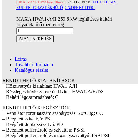
CIKKSZÁM:
HWA1-A/H04273
KATEGÓRIÁK:
LÉGHŰTÉSES
KÜLTÉRI FOLYADÉKHŰTŐ
,
ON/OFF KÜLTÉRI
MAXA HWA1-A/H 259,6 kW léghűtéses kültéri
folyadékhűtő mennyiség
AJÁNLATKÉRÉS
Leírás
További információ
Katalógus részlet
RENDELHETŐ KIALAKÍTÁSOK
– Hőszivattyús kialakítás: HWA1-A/H
– Részleges hővisszanyerős kivitel: HWA1-A/H/DS
– Beltéri légcsatornázható: C
RENDELHETŐ KIEGÉSZÍTŐK
– Ventilátor fordulatszám szabályozás -20°C-ig: CC
– Beépített szivattyú: PS
– Beépített dupla szivattyú: PD
– Beépített puffertároló és szivattyú: PS/SI
– Beépített puffertároló és magasny.szivattyú: PSAP/SI