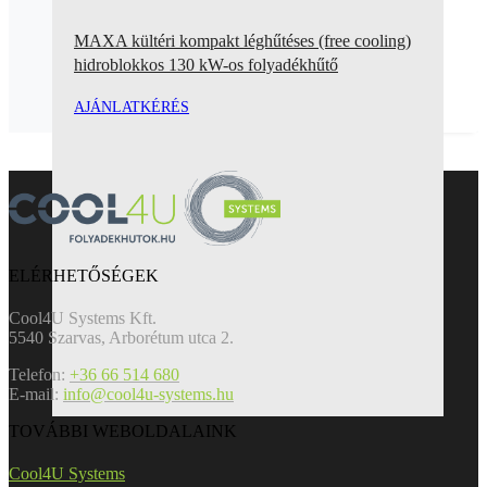
MAXA kültéri kompakt léghűtéses (free cooling)
hidroblokkos 130 kW-os folyadékhűtő
AJÁNLATKÉRÉS
ELÉRHETŐSÉGEK
Cool4U Systems Kft.
5540 Szarvas, Arborétum utca 2.
Telefon:
+36 66 514 680
E-mail:
info@cool4u-systems.hu
TOVÁBBI WEBOLDALAINK
Cool4U Systems