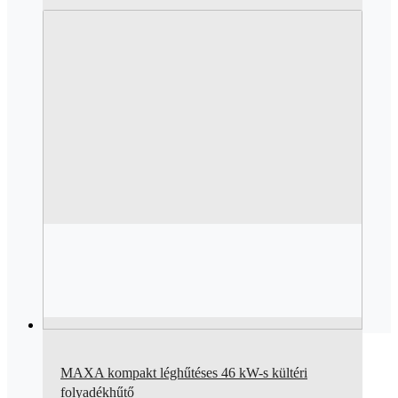
MAXA kompakt léghűtéses 46 kW-s kültéri
folyadékhűtő