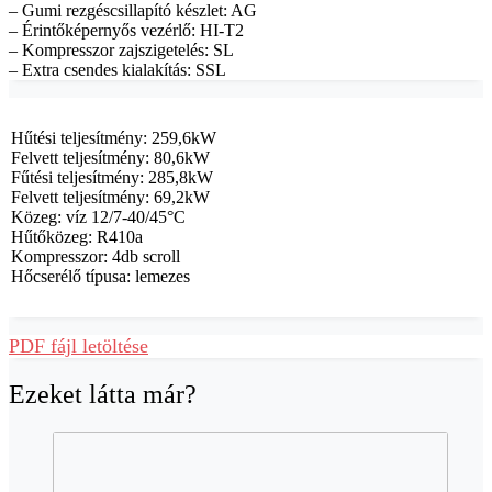
– Gumi rezgéscsillapító készlet: AG
– Érintőképernyős vezérlő: HI-T2
– Kompresszor zajszigetelés: SL
– Extra csendes kialakítás: SSL
Hűtési teljesítmény: 259,6kW
Felvett teljesítmény: 80,6kW
Fűtési teljesítmény: 285,8kW
Felvett teljesítmény: 69,2kW
Közeg: víz 12/7-40/45°C
Hűtőközeg: R410a
Kompresszor: 4db scroll
Hőcserélő típusa: lemezes
PDF fájl letöltése
Ezeket látta már?