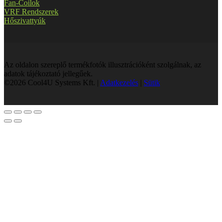
Fan-Coilok
VRF Rendszerek
Hőszivattyúk
Az oldalon szereplő termékfotók illusztrációként szolgálnak, az
adatok tájékoztató jellegűek.
©2026 Cool4U Systems Kft. |
Adatkezelés
|
Sütik