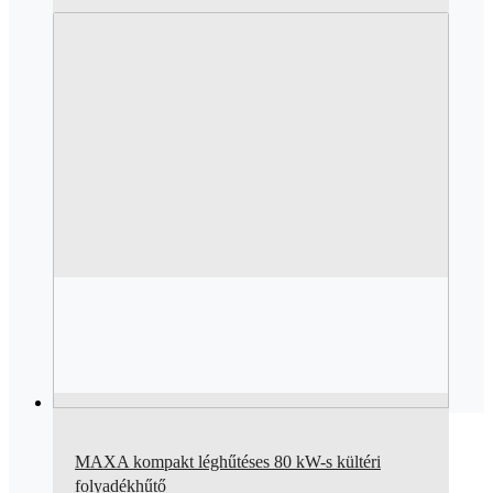
MAXA kompakt léghűtéses 80 kW-s kültéri
folyadékhűtő