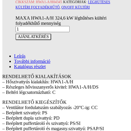
CIKKSZÁM:
HWA1-A/H04345
KATEGÓRIÁK:
LÉGHŰTÉSES
KÜLTÉRI FOLYADÉKHŰTŐ
,
ON/OFF KÜLTÉRI
MAXA HWA1-A/H 324,6 kW léghűtéses kültéri
folyadékhűtő mennyiség
AJÁNLATKÉRÉS
Leírás
További információ
Katalógus részlet
RENDELHETŐ KIALAKÍTÁSOK
– Hőszivattyús kialakítás: HWA1-A/H
– Részleges hővisszanyerős kivitel: HWA1-A/H/DS
– Beltéri légcsatornázható: C
RENDELHETŐ KIEGÉSZÍTŐK
– Ventilátor fordulatszám szabályozás -20°C-ig: CC
– Beépített szivattyú: PS
– Beépített dupla szivattyú: PD
– Beépített puffertároló és szivattyú: PS/SI
– Beépített puffertároló és magasny.szivattyú: PSAP/SI