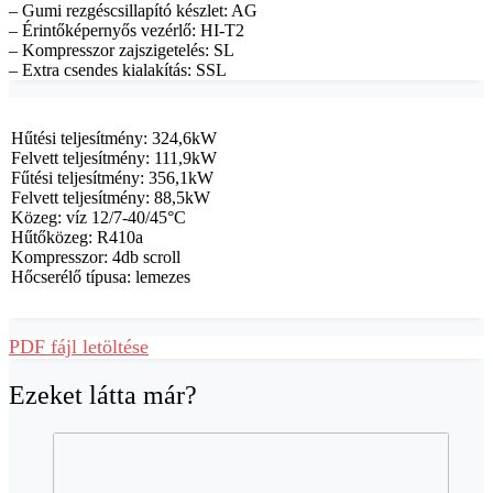
– Gumi rezgéscsillapító készlet: AG
– Érintőképernyős vezérlő: HI-T2
– Kompresszor zajszigetelés: SL
– Extra csendes kialakítás: SSL
Hűtési teljesítmény: 324,6kW
Felvett teljesítmény: 111,9kW
Fűtési teljesítmény: 356,1kW
Felvett teljesítmény: 88,5kW
Közeg: víz 12/7-40/45°C
Hűtőközeg: R410a
Kompresszor: 4db scroll
Hőcserélő típusa: lemezes
PDF fájl letöltése
Ezeket látta már?