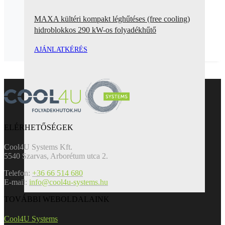
MAXA kültéri kompakt léghűtéses (free cooling)
hidroblokkos 290 kW-os folyadékhűtő
AJÁNLATKÉRÉS
ELÉRHETŐSÉGEK
Cool4U Systems Kft.
5540 Szarvas, Arborétum utca 2.
Telefon:
+36 66 514 680
E-mail:
info@cool4u-systems.hu
TOVÁBBI WEBOLDALAINK
Cool4U Systems