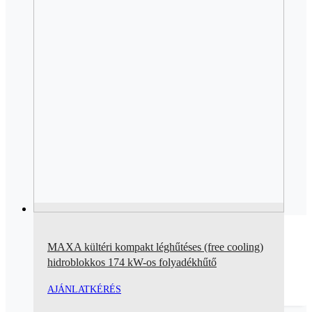
MAXA kültéri kompakt léghűtéses (free cooling)
hidroblokkos 174 kW-os folyadékhűtő
AJÁNLATKÉRÉS