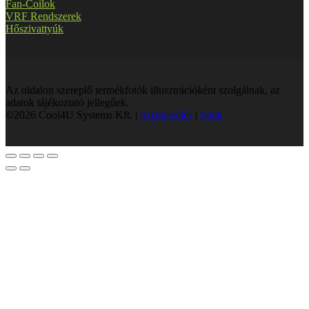
Fan-Coilok
VRF Rendszerek
Hőszivattyúk
Az oldalon szereplő termékfotók illusztrációként szolgálnak, az
adatok tájékoztató jellegűek.
©2026 Cool4U Systems Kft. |
Adatkezelés
|
Sütik