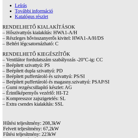
Leírás
További információ
Katalógus részlet
RENDELHETŐ KIALAKÍTÁSOK
– Hőszivattyús kialakítás: HWA1-A/H
– Részleges hővisszanyerős kivitel: HWA1-A/H/DS
– Beltéri légcsatornázható: C
RENDELHETŐ KIEGÉSZÍTŐK
– Ventilátor fordulatszám szabályozás -20°C-ig: CC
– Beépített szivattyú: PS
– Beépített dupla szivattyú: PD
– Beépített puffertároló és szivattyú: PS/SI
– Beépített puffertároló és magasny.szivattyú: PSAP/SI
– Gumi rezgéscsillapító készlet: AG
– Érintőképernyős vezérlő: HI-T2
– Kompresszor zajszigetelés: SL
– Extra csendes kialakítás: SSL
Hűtési teljesítmény: 208,3kW
Felvett teljesítmény: 67,2kW
Fűtési teljesítmény: 223kW