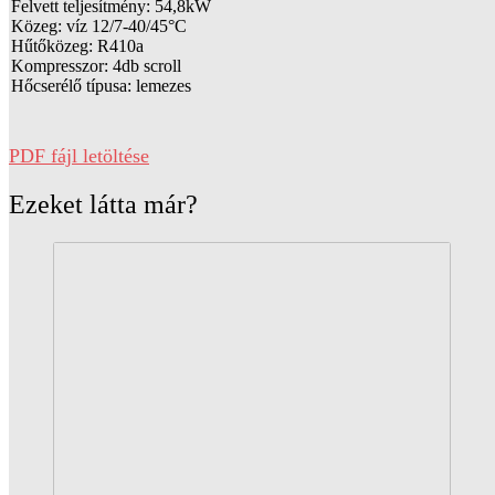
Felvett teljesítmény: 54,8kW
Közeg: víz 12/7-40/45°C
Hűtőközeg: R410a
Kompresszor: 4db scroll
Hőcserélő típusa: lemezes
PDF fájl letöltése
Ezeket látta már?