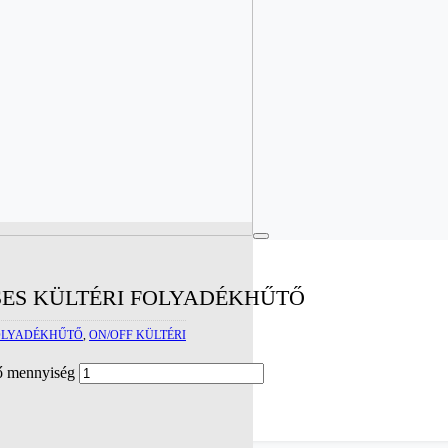
SES KÜLTÉRI FOLYADÉKHŰTŐ
FOLYADÉKHŰTŐ
,
ON/OFF KÜLTÉRI
ő mennyiség