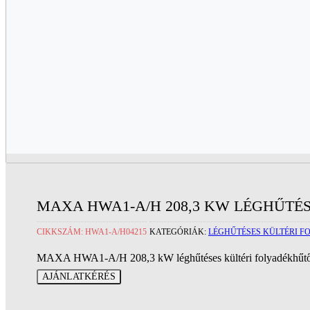
MAXA HWA1-A/H 208,3 KW LÉGHŰTÉ
CIKKSZÁM:
HWA1-A/H04215
KATEGÓRIÁK:
LÉGHŰTÉSES KÜLTÉRI 
MAXA HWA1-A/H 208,3 kW léghűtéses kültéri folyadékhűt
AJÁNLATKÉRÉS