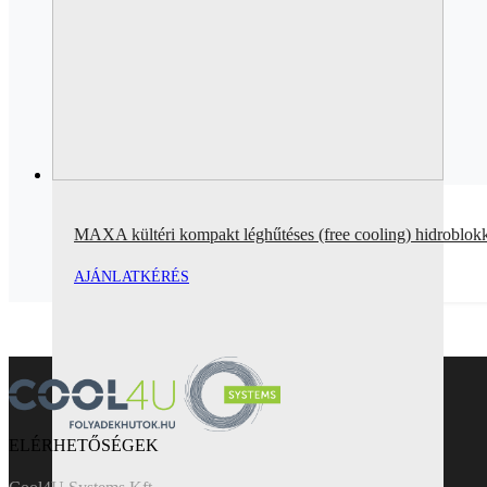
MAXA kültéri kompakt léghűtéses (free cooling) hidroblo
AJÁNLATKÉRÉS
ELÉRHETŐSÉGEK