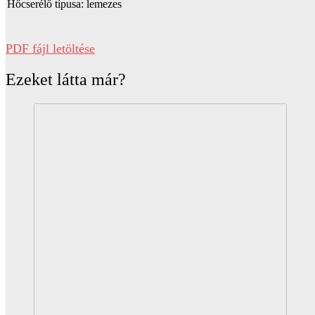
Hőcserélő típusa: lemezes
PDF fájl letöltése
Ezeket látta már?