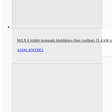
MAXA kültéri kompakt léghűtéses (free cooling) 31,4 kW-o
AJÁNLATKÉRÉS