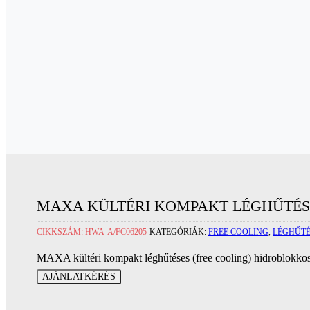
MAXA KÜLTÉRI KOMPAKT LÉGHŰTÉSE
CIKKSZÁM:
HWA-A/FC06205
KATEGÓRIÁK:
FREE COOLING
,
LÉGHŰTÉ
MAXA kültéri kompakt léghűtéses (free cooling) hidroblokk
AJÁNLATKÉRÉS