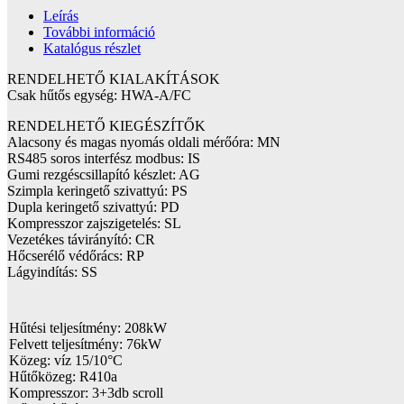
Leírás
További információ
Katalógus részlet
RENDELHETŐ KIALAKÍTÁSOK
Csak hűtős egység: HWA-A/FC
RENDELHETŐ KIEGÉSZÍTŐK
Alacsony és magas nyomás oldali mérőóra: MN
RS485 soros interfész modbus: IS
Gumi rezgéscsillapító készlet: AG
Szimpla keringető szivattyú: PS
Dupla keringető szivattyú: PD
Kompresszor zajszigetelés: SL
Vezetékes távirányító: CR
Hőcserélő védőrács: RP
Lágyindítás: SS
Hűtési teljesítmény: 208kW
Felvett teljesítmény: 76kW
Közeg: víz 15/10°C
Hűtőközeg: R410a
Kompresszor: 3+3db scroll