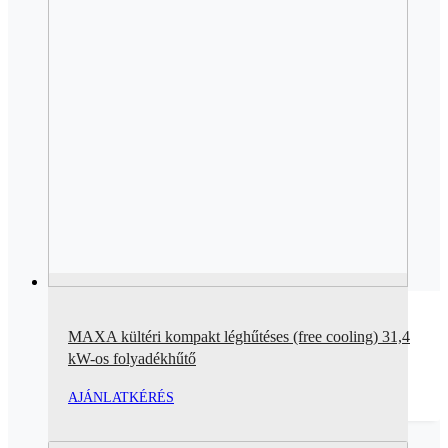
MAXA kültéri kompakt léghűtéses (free cooling) 31,4
kW-os folyadékhűtő
AJÁNLATKÉRÉS