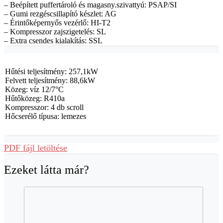
– Beépített puffertároló és magasny.szivattyú: PSAP/SI
– Gumi rezgéscsillapító készlet: AG
– Érintőképernyős vezérlő: HI-T2
– Kompresszor zajszigetelés: SL
– Extra csendes kialakítás: SSL
Hűtési teljesítmény: 257,1kW
Felvett teljesítmény: 88,6kW
Közeg: víz 12/7°C
Hűtőközeg: R410a
Kompresszor: 4 db scroll
Hőcserélő típusa: lemezes
PDF fájl letöltése
Ezeket látta már?