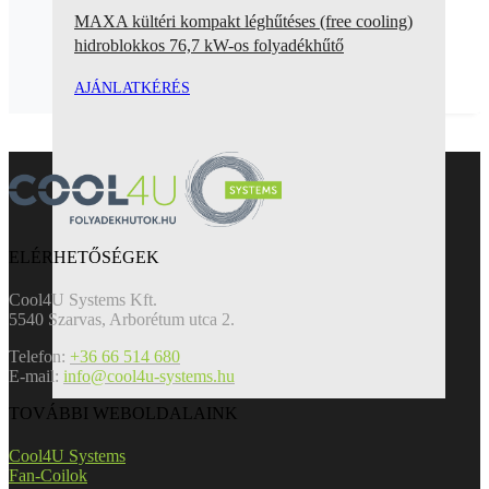
MAXA kültéri kompakt léghűtéses (free cooling)
hidroblokkos 76,7 kW-os folyadékhűtő
AJÁNLATKÉRÉS
ELÉRHETŐSÉGEK
Cool4U Systems Kft.
5540 Szarvas, Arborétum utca 2.
Telefon:
+36 66 514 680
E-mail:
info@cool4u-systems.hu
TOVÁBBI WEBOLDALAINK
Cool4U Systems
Fan-Coilok