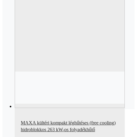
MAXA kültéri kompakt léghűtéses (free cooling)
hidroblokkos 263 kW-os folyadékhűtő