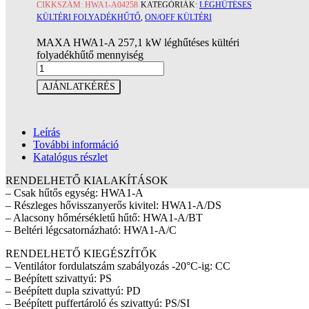
CIKKSZÁM:
HWA1-A04258
KATEGÓRIÁK:
LÉGHŰTÉSES
KÜLTÉRI FOLYADÉKHŰTŐ
,
ON/OFF KÜLTÉRI
MAXA HWA1-A 257,1 kW léghűtéses kültéri
folyadékhűtő mennyiség
AJÁNLATKÉRÉS
Leírás
További információ
Katalógus részlet
RENDELHETŐ KIALAKÍTÁSOK
– Csak hűtős egység: HWA1-A
– Részleges hővisszanyerős kivitel: HWA1-A/DS
– Alacsony hőmérsékletű hűtő: HWA1-A/BT
– Beltéri légcsatornázható: HWA1-A/C
RENDELHETŐ KIEGÉSZÍTŐK
– Ventilátor fordulatszám szabályozás -20°C-ig: CC
– Beépített szivattyú: PS
– Beépített dupla szivattyú: PD
– Beépített puffertároló és szivattyú: PS/SI