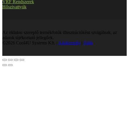
VRF Rendszerek
Hőszivattyúk
Az oldalon szereplő termékfotók illusztrációként szolgálnak, az
adatok tájékoztató jellegűek.
©2026 Cool4U Systems Kft. |
Adatkezelés
|
Sütik