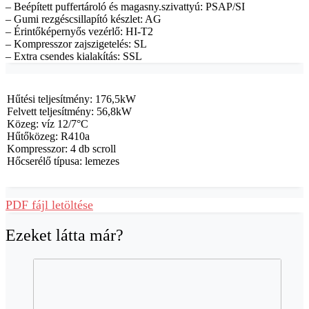
– Beépített puffertároló és magasny.szivattyú: PSAP/SI
– Gumi rezgéscsillapító készlet: AG
– Érintőképernyős vezérlő: HI-T2
– Kompresszor zajszigetelés: SL
– Extra csendes kialakítás: SSL
Hűtési teljesítmény: 176,5kW
Felvett teljesítmény: 56,8kW
Közeg: víz 12/7°C
Hűtőközeg: R410a
Kompresszor: 4 db scroll
Hőcserélő típusa: lemezes
PDF fájl letöltése
Ezeket látta már?