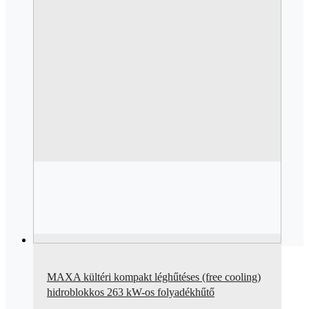
MAXA kültéri kompakt léghűtéses (free cooling)
hidroblokkos 263 kW-os folyadékhűtő