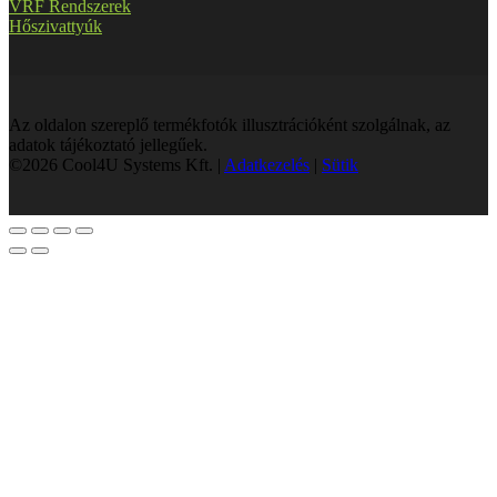
VRF Rendszerek
Hőszivattyúk
Az oldalon szereplő termékfotók illusztrációként szolgálnak, az
adatok tájékoztató jellegűek.
©2026 Cool4U Systems Kft. |
Adatkezelés
|
Sütik