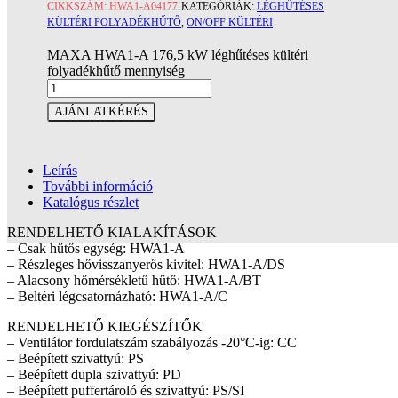
CIKKSZÁM:
HWA1-A04177
KATEGÓRIÁK:
LÉGHŰTÉSES
KÜLTÉRI FOLYADÉKHŰTŐ
,
ON/OFF KÜLTÉRI
MAXA HWA1-A 176,5 kW léghűtéses kültéri
folyadékhűtő mennyiség
AJÁNLATKÉRÉS
Leírás
További információ
Katalógus részlet
RENDELHETŐ KIALAKÍTÁSOK
– Csak hűtős egység: HWA1-A
– Részleges hővisszanyerős kivitel: HWA1-A/DS
– Alacsony hőmérsékletű hűtő: HWA1-A/BT
– Beltéri légcsatornázható: HWA1-A/C
RENDELHETŐ KIEGÉSZÍTŐK
– Ventilátor fordulatszám szabályozás -20°C-ig: CC
– Beépített szivattyú: PS
– Beépített dupla szivattyú: PD
– Beépített puffertároló és szivattyú: PS/SI