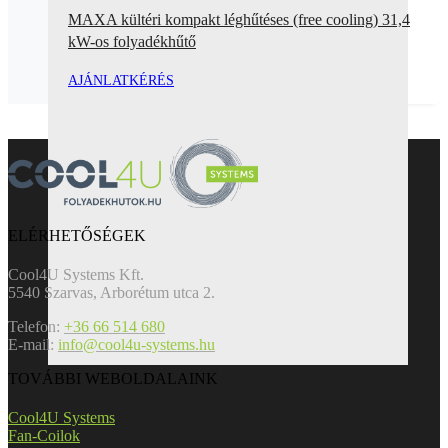
MAXA kültéri kompakt léghűtéses (free cooling) 31,4
kW-os folyadékhűtő
AJÁNLATKÉRÉS
ELÉRHETŐSÉGEK
Cool4U Systems Kft.
5540 Szarvas, Arborétum utca 2.
Telefon:
+36 66 514 680
E-mail:
info@cool4u-systems.hu
TOVÁBBI WEBOLDALAINK
Cool4U Systems
Fan-Coilok