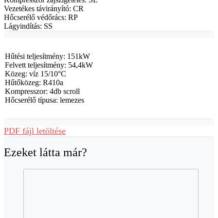
Vezetékes távirányító: CR
Hőcserélő védőrács: RP
Lágyindítás: SS
Hűtési teljesítmény: 151kW
Felvett teljesítmény: 54,4kW
Közeg: víz 15/10°C
Hűtőközeg: R410a
Kompresszor: 4db scroll
Hőcserélő típusa: lemezes
PDF fájl letöltése
Ezeket látta már?