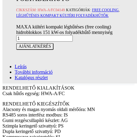
CIKKSZÁM:
HWA-A/FC04149
KATEGÓRIÁK:
FREE COOLING
,
LÉGHŰTÉSES KOMPAKT KÜLTÉRI FOLYADÉKHŰTŐK
MAXA kültéri kompakt léghűtéses (free cooling)
hidroblokkos 151 kW-os folyadékhűtő mennyiség
AJÁNLATKÉRÉS
Leírás
További információ
Katalógus részlet
RENDELHETŐ KIALAKÍTÁSOK
Csak hűtős egység: HWA-A/FC
RENDELHETŐ KIEGÉSZÍTŐK
Alacsony és magas nyomás oldali mérőóra: MN
RS485 soros interfész modbus: IS
Gumi rezgéscsillapító készlet: AG
Szimpla keringető szivattyú: PS
Dupla keringető szivattyú: PD
Kompresszor zajszigetelés: SL