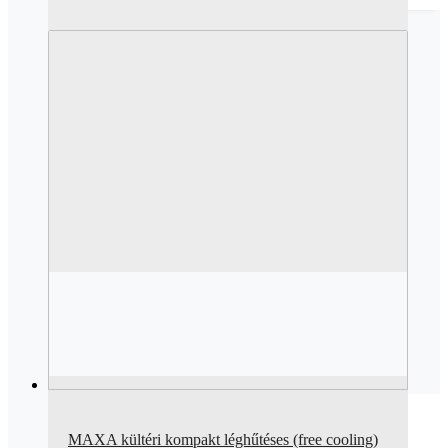
MAXA kültéri kompakt léghűtéses (free cooling)