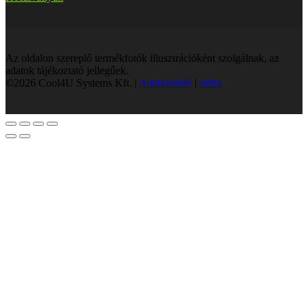
Az oldalon szereplő termékfotók illusztrációként szolgálnak, az
adatok tájékoztató jellegűek.
©2026 Cool4U Systems Kft. |
Adatkezelés
|
Sütik