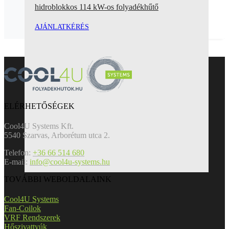
hidroblokkos 114 kW-os folyadékhűtő
AJÁNLATKÉRÉS
ELÉRHETŐSÉGEK
Cool4U Systems Kft.
5540 Szarvas, Arborétum utca 2.
Telefon:
+36 66 514 680
E-mail:
info@cool4u-systems.hu
TOVÁBBI WEBOLDALAINK
Cool4U Systems
Fan-Coilok
VRF Rendszerek
Hőszivattyúk