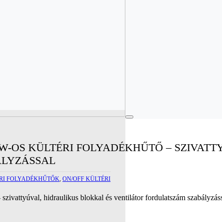
W-OS KÜLTÉRI FOLYADÉKHŰTŐ – SZIVATT
ÁLYZÁSSAL
RI FOLYADÉKHŰTŐK
,
ON/OFF KÜLTÉRI
zivattyúval, hidraulikus blokkal és ventilátor fordulatszám szabályzá