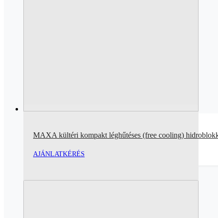
MAXA kültéri kompakt léghűtéses (free cooling) hidroblok
AJÁNLATKÉRÉS