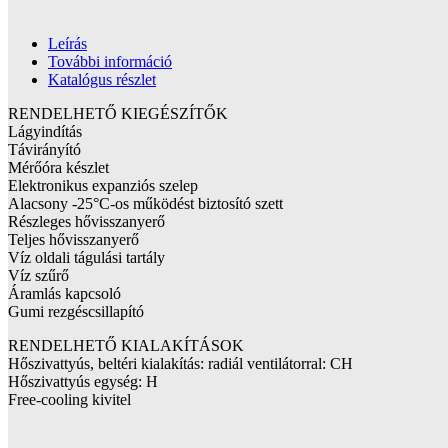
Leírás
További információ
Katalógus részlet
RENDELHETŐ KIEGÉSZÍTŐK
Lágyindítás
Távirányító
Mérőóra készlet
Elektronikus expanziós szelep
Alacsony -25°C-os működést biztosító szett
Részleges hővisszanyerő
Teljes hővisszanyerő
Víz oldali tágulási tartály
Víz szűrő
Áramlás kapcsoló
Gumi rezgéscsillapító
RENDELHETŐ KIALAKÍTÁSOK
Hőszivattyús, beltéri kialakítás: radiál ventilátorral: CH
Hőszivattyús egység: H
Free-cooling kivitel