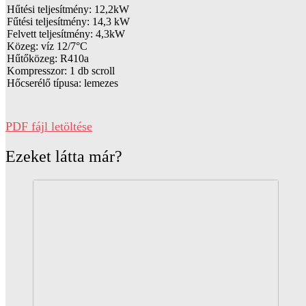
Hűtési teljesítmény: 12,2kW
Fűtési teljesítmény: 14,3 kW
Felvett teljesítmény: 4,3kW
Közeg: víz 12/7°C
Hűtőközeg: R410a
Kompresszor: 1 db scroll
Hőcserélő típusa: lemezes
PDF fájl letöltése
Ezeket látta már?