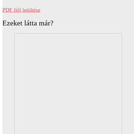
PDF fájl letöltése
Ezeket látta már?