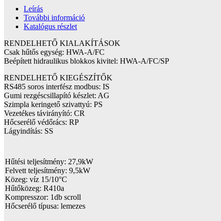
Leírás
További információ
Katalógus részlet
RENDELHETŐ KIALAKÍTÁSOK
Csak hűtős egység: HWA-A/FC
Beépített hidraulikus blokkos kivitel: HWA-A/FC/SP
RENDELHETŐ KIEGÉSZÍTŐK
RS485 soros interfész modbus: IS
Gumi rezgéscsillapító készlet: AG
Szimpla keringető szivattyú: PS
Vezetékes távirányító: CR
Hőcserélő védőrács: RP
Lágyindítás: SS
Hűtési teljesítmény: 27,9kW
Felvett teljesítmény: 9,5kW
Közeg: víz 15/10°C
Hűtőközeg: R410a
Kompresszor: 1db scroll
Hőcserélő típusa: lemezes