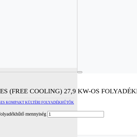
S (FREE COOLING) 27,9 KW-OS FOLYADÉ
SES KOMPAKT KÜLTÉRI FOLYADÉKHŰTŐK
 folyadékhűtő mennyiség