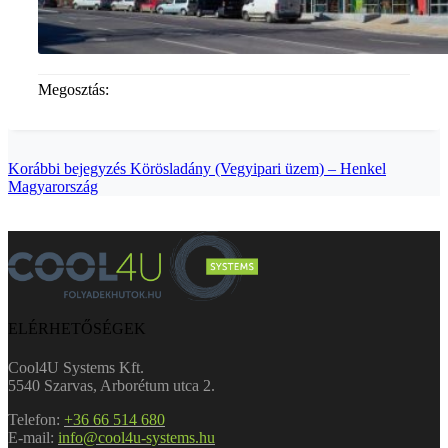
Megosztás:
Korábbi bejegyzés
Körösladány (Vegyipari üzem) – Henkel
Magyarország
ELÉRHETŐSÉGEK
Cool4U Systems Kft.
5540 Szarvas, Arborétum utca 2.
Telefon:
+36 66 514 680
E-mail:
info@cool4u-systems.hu