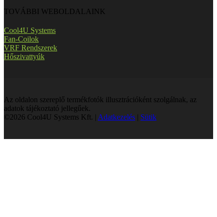
TOVÁBBI WEBOLDALAINK
Cool4U Systems
Fan-Coilok
VRF Rendszerek
Hőszivattyúk
Az oldalon szereplő termékfotók illusztrációként szolgálnak, az
adatok tájékoztató jellegűek.
©2026 Cool4U Systems Kft. |
Adatkezelés
|
Sütik