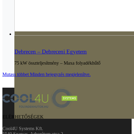
Debrecen – Debreceni Egyetem
75 kW összteljesítmény – Maxa folyadékhűtő
Mutass többet
Minden bejegyzés megjelenítve.
ELÉRHETŐSÉGEK
Cool4U Systems Kft.
5540 Szarvas, Arborétum utca 2.