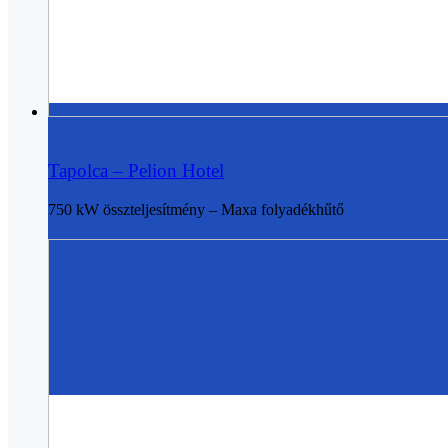
Tapolca – Pelion Hotel
750 kW összteljesítmény – Maxa folyadékhűtő