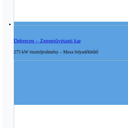
Debrecen – Zeneművészeti kar
275 kW összteljesítmény – Maxa folyadékhűtő