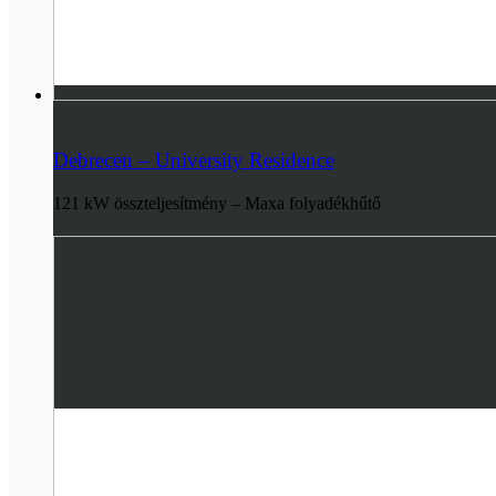
Debrecen – University Residence
121 kW összteljesítmény – Maxa folyadékhűtő