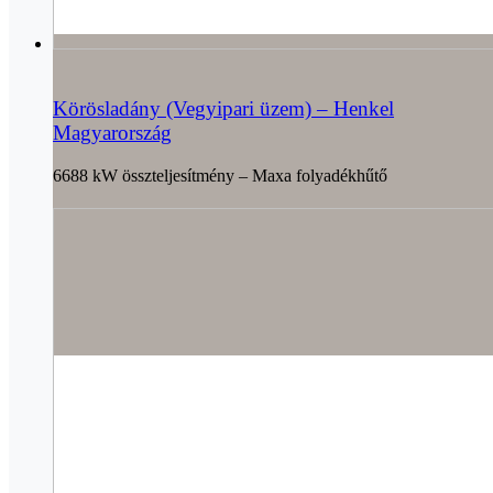
Körösladány (Vegyipari üzem) – Henkel
Magyarország
6688 kW összteljesítmény – Maxa folyadékhűtő