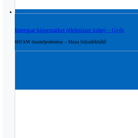
Interspar hipermarket (élelmiszer üzlet) – Győr
600 kW összteljesítmény – Maxa folyadékhűtő