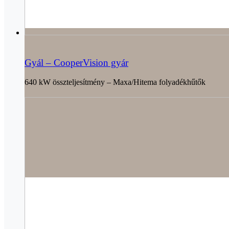
Gyál – CooperVision gyár
640 kW összteljesítmény – Maxa/Hitema folyadékhűtők