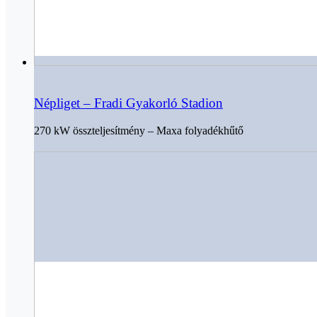
Népliget – Fradi Gyakorló Stadion
270 kW összteljesítmény – Maxa folyadékhűtő