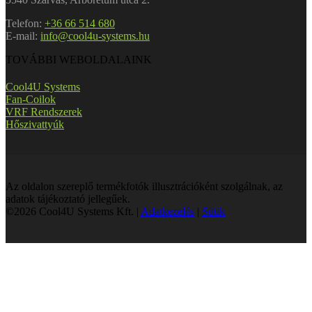
Telefon:
+36 66 514 680
E-mail:
info@cool4u-systems.hu
TOVÁBBI WEBOLDALAINK
Cool4U Systems
Fan-Coilok
VRF Rendszerek
Hőszivattyúk
Az oldalon szereplő termékfotók illusztrációként szolgálnak, az
adatok tájékoztató jellegűek.
©2026 Cool4U Systems Kft. |
Adatkezelés
|
Sütik