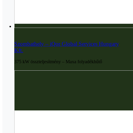
Szombathely – iQor Global Services Hungary
Kft.
375 kW összteljesítmény – Maxa folyadékhűtő