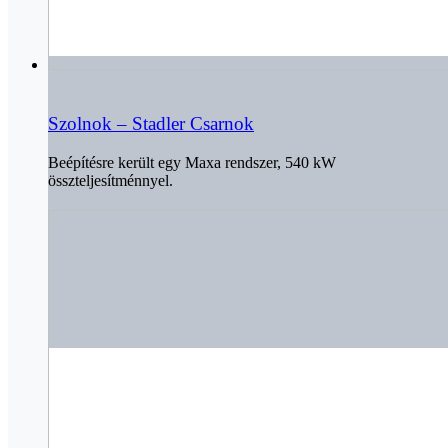
Szolnok – Stadler Csarnok
Beépítésre került egy Maxa rendszer, 540 kW
összteljesítménnyel.