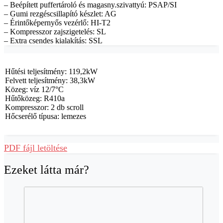
– Beépített puffertároló és magasny.szivattyú: PSAP/SI
– Gumi rezgéscsillapító készlet: AG
– Érintőképernyős vezérlő: HI-T2
– Kompresszor zajszigetelés: SL
– Extra csendes kialakítás: SSL
Hűtési teljesítmény: 119,2kW
Felvett teljesítmény: 38,3kW
Közeg: víz 12/7°C
Hűtőközeg: R410a
Kompresszor: 2 db scroll
Hőcserélő típusa: lemezes
PDF fájl letöltése
Ezeket látta már?