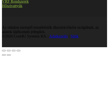
VRF Rendszerek
Hőszivattyúk
Az oldalon szereplő termékfotók illusztrációként szolgálnak, az
adatok tájékoztató jellegűek.
©2026 Cool4U Systems Kft. |
Adatkezelés
|
Sütik