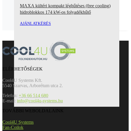
MAXA kültéri kompakt léghűtéses (free cooling)
hidroblokkos 174 kW-os folyadékhűtő
AJÁNLATKÉRÉS
ELÉRHETŐSÉGEK
Cool4U Systems Kft.
5540 Szarvas, Arborétum utca 2.
Telefon:
+36 66 514 680
E-mail:
info@cool4u-systems.hu
TOVÁBBI WEBOLDALAINK
Cool4U Systems
Fan-Coilok