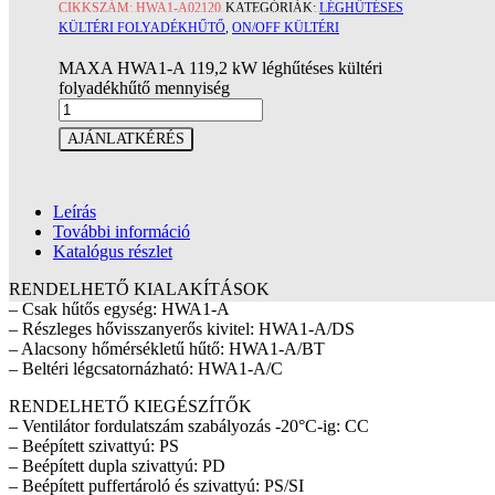
CIKKSZÁM:
HWA1-A02120
KATEGÓRIÁK:
LÉGHŰTÉSES
KÜLTÉRI FOLYADÉKHŰTŐ
,
ON/OFF KÜLTÉRI
MAXA HWA1-A 119,2 kW léghűtéses kültéri
folyadékhűtő mennyiség
AJÁNLATKÉRÉS
Leírás
További információ
Katalógus részlet
RENDELHETŐ KIALAKÍTÁSOK
– Csak hűtős egység: HWA1-A
– Részleges hővisszanyerős kivitel: HWA1-A/DS
– Alacsony hőmérsékletű hűtő: HWA1-A/BT
– Beltéri légcsatornázható: HWA1-A/C
RENDELHETŐ KIEGÉSZÍTŐK
– Ventilátor fordulatszám szabályozás -20°C-ig: CC
– Beépített szivattyú: PS
– Beépített dupla szivattyú: PD
– Beépített puffertároló és szivattyú: PS/SI