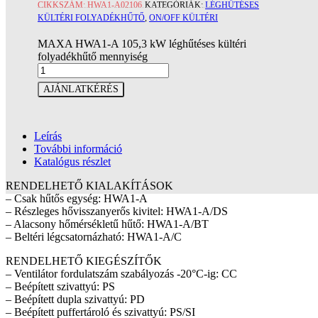
CIKKSZÁM:
HWA1-A02106
KATEGÓRIÁK:
LÉGHŰTÉSES
KÜLTÉRI FOLYADÉKHŰTŐ
,
ON/OFF KÜLTÉRI
MAXA HWA1-A 105,3 kW léghűtéses kültéri
folyadékhűtő mennyiség
AJÁNLATKÉRÉS
Leírás
További információ
Katalógus részlet
RENDELHETŐ KIALAKÍTÁSOK
– Csak hűtős egység: HWA1-A
– Részleges hővisszanyerős kivitel: HWA1-A/DS
– Alacsony hőmérsékletű hűtő: HWA1-A/BT
– Beltéri légcsatornázható: HWA1-A/C
RENDELHETŐ KIEGÉSZÍTŐK
– Ventilátor fordulatszám szabályozás -20°C-ig: CC
– Beépített szivattyú: PS
– Beépített dupla szivattyú: PD
– Beépített puffertároló és szivattyú: PS/SI