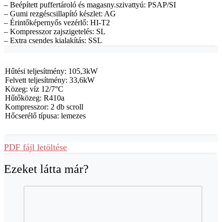
– Beépített puffertároló és magasny.szivattyú: PSAP/SI
– Gumi rezgéscsillapító készlet: AG
– Érintőképernyős vezérlő: HI-T2
– Kompresszor zajszigetelés: SL
– Extra csendes kialakítás: SSL
Hűtési teljesítmény: 105,3kW
Felvett teljesítmény: 33,6kW
Közeg: víz 12/7°C
Hűtőközeg: R410a
Kompresszor: 2 db scroll
Hőcserélő típusa: lemezes
PDF fájl letöltése
Ezeket látta már?