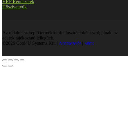
VRF Rendszerek
Hőszivattyúk
Az oldalon szereplő termékfotók illusztrációként szolgálnak, az
adatok tájékoztató jellegűek.
©2026 Cool4U Systems Kft. |
Adatkezelés
|
Sütik