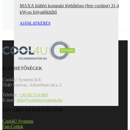
MAXA kültéri kompakt léghűtéses (free cooling) 31,4
kW-os folyadékhűtő
AJÁNLATKÉRÉS
ELÉRHETŐSÉGEK
Cool4U Systems Kft.
5540 Szarvas, Arborétum utca 2.
Telefon:
+36 66 514 680
E-mail:
info@cool4u-systems.hu
TOVÁBBI WEBOLDALAINK
Cool4U Systems
Fan-Coilok