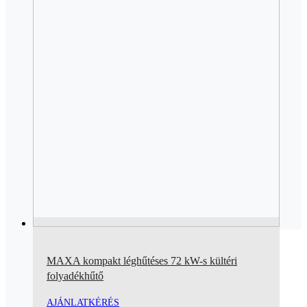
MAXA kompakt léghűtéses 72 kW-s kültéri
folyadékhűtő
AJÁNLATKÉRÉS