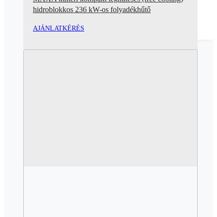
hidroblokkos 236 kW-os folyadékhűtő
AJÁNLATKÉRÉS