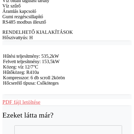
Víz oldali tágulási tartály
Víz szűrő
Áramlás kapcsoló
Gumi rezgéscsillapító
RS485 modbus illesztő
RENDELHETŐ KIALAKÍTÁSOK
Hőszivattyús: H
Hűtési teljesítmény: 535,2kW
Felvett teljesítmény: 153,5kW
Közeg: víz 12/7°C
Hűtőközeg: R410a
Kompresszor: 6 db scroll 2körön
Hőcserélő típusa: Csőköteges
PDF fájl letöltése
Ezeket látta már?