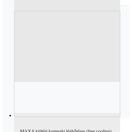
MAXA kültéri kompakt léghűtéses (free cooling)