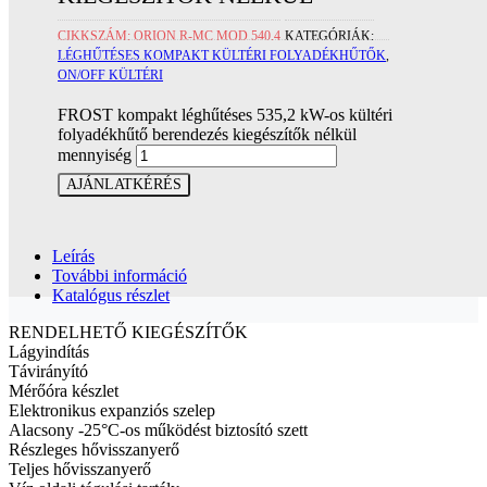
CIKKSZÁM:
ORION R-MC MOD.540.4
KATEGÓRIÁK:
LÉGHŰTÉSES KOMPAKT KÜLTÉRI FOLYADÉKHŰTŐK
,
ON/OFF KÜLTÉRI
FROST kompakt léghűtéses 535,2 kW-os kültéri
folyadékhűtő berendezés kiegészítők nélkül
mennyiség
AJÁNLATKÉRÉS
Leírás
További információ
Katalógus részlet
RENDELHETŐ KIEGÉSZÍTŐK
Lágyindítás
Távirányító
Mérőóra készlet
Elektronikus expanziós szelep
Alacsony -25°C-os működést biztosító szett
Részleges hővisszanyerő
Teljes hővisszanyerő