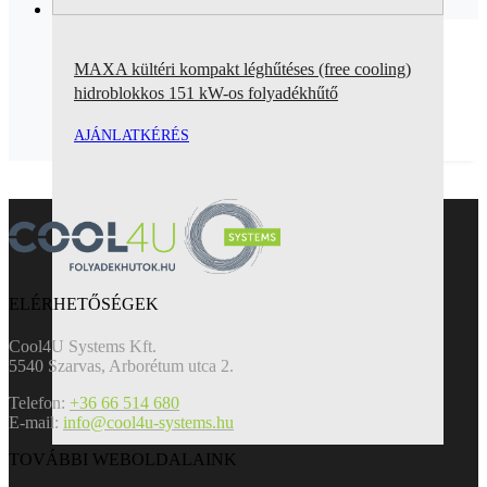
MAXA kültéri kompakt léghűtéses (free cooling)
hidroblokkos 151 kW-os folyadékhűtő
AJÁNLATKÉRÉS
ELÉRHETŐSÉGEK
Cool4U Systems Kft.
5540 Szarvas, Arborétum utca 2.
Telefon:
+36 66 514 680
E-mail:
info@cool4u-systems.hu
TOVÁBBI WEBOLDALAINK