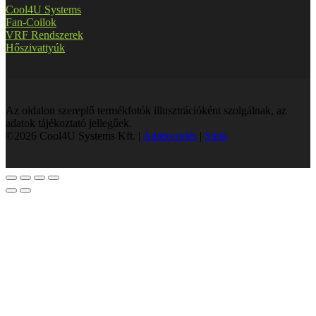
Cool4U Systems
Fan-Coilok
VRF Rendszerek
Hőszivattyúk
Az oldalon szereplő termékfotók illusztrációként szolgálnak, az
adatok tájékoztató jellegűek.
©2026 Cool4U Systems Kft. |
Adatkezelés
|
Sütik