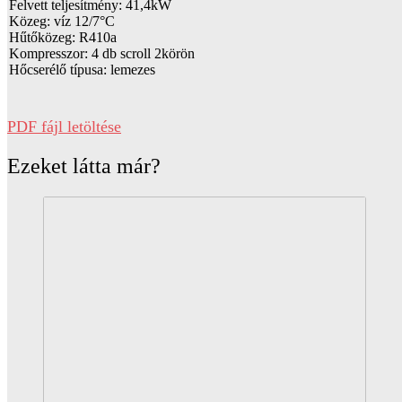
Felvett teljesítmény: 41,4kW
Közeg: víz 12/7°C
Hűtőközeg: R410a
Kompresszor: 4 db scroll 2körön
Hőcserélő típusa: lemezes
PDF fájl letöltése
Ezeket látta már?