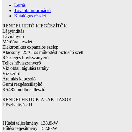
Leírás
További információ
Katalógus részlet
RENDELHETŐ KIEGÉSZÍTŐK
Lágyindítás
Távirányító
Mérőóra készlet
Elektronikus expanziós szelep
Alacsony -25°C-os működést biztosító szett
Részleges hővisszanyerő
Teljes hővisszanyerő
Víz oldali tágulási tartály
Víz szűrő
Áramlás kapcsoló
Gumi rezgéscsillapító
RS485 modbus illesztő
RENDELHETŐ KIALAKÍTÁSOK
Hőszivattyús: H
Hűtési teljesítmény: 138,8kW
Fűtési teljesítmény: 152,8kW