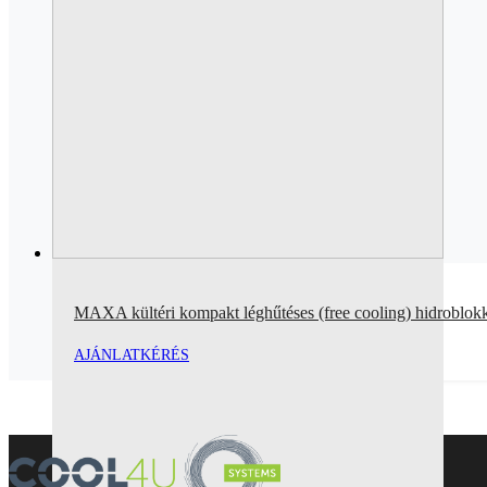
MAXA kültéri kompakt léghűtéses (free cooling) hidroblo
AJÁNLATKÉRÉS