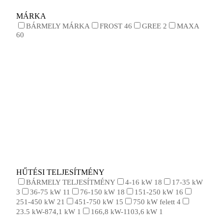
MÁRKA
BÁRMELY MÁRKA
FROST
46
GREE
2
MAXA
60
HŰTÉSI TELJESÍTMÉNY
BÁRMELY TELJESÍTMÉNY
4-16 kW
18
17-35 kW
3
36-75 kW
11
76-150 kW
18
151-250 kW
16
251-450 kW
21
451-750 kW
15
750 kW felett
4
23.5 kW-874,1 kW
1
166,8 kW-1103,6 kW
1