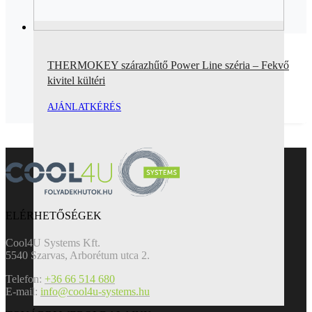
THERMOKEY szárazhűtő Power Line széria – Fekvő
kivitel kültéri
AJÁNLATKÉRÉS
ELÉRHETŐSÉGEK
Cool4U Systems Kft.
5540 Szarvas, Arborétum utca 2.
Telefon:
+36 66 514 680
E-mail:
info@cool4u-systems.hu