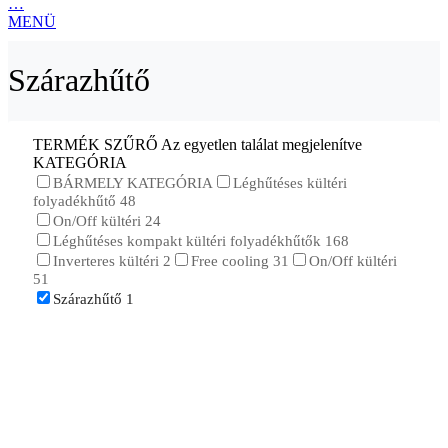
…
MENÜ
Szárazhűtő
TERMÉK SZŰRŐ
Az egyetlen találat megjelenítve
KATEGÓRIA
BÁRMELY KATEGÓRIA
Léghűtéses kültéri
folyadékhűtő
48
On/Off kültéri
24
Léghűtéses kompakt kültéri folyadékhűtők
168
Inverteres kültéri
2
Free cooling
31
On/Off kültéri
51
Szárazhűtő
1