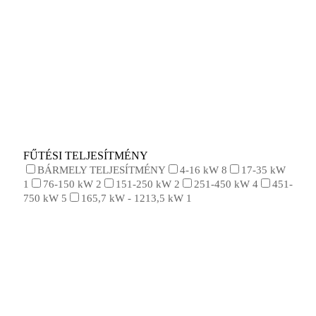
FŰTÉSI TELJESÍTMÉNY
BÁRMELY TELJESÍTMÉNY
4-16 kW
8
17-35 kW
1
76-150 kW
2
151-250 kW
2
251-450 kW
4
451-
750 kW
5
165,7 kW - 1213,5 kW
1