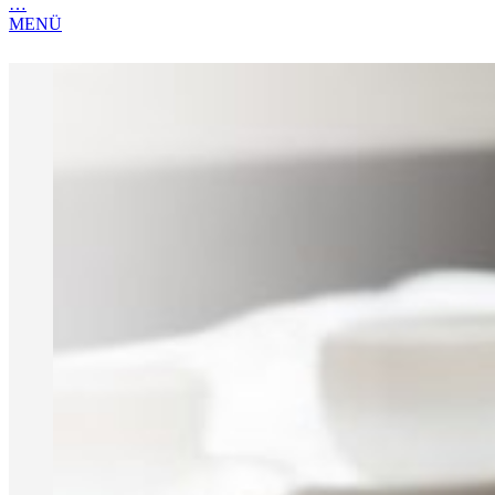
…
MENÜ