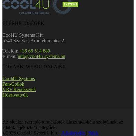
ELÉRHETŐSÉGEK
Cool4U Systems Kft.
5540 Szarvas, Arborétum utca 2.
Telefon:
+36 66 514 680
E-mail:
info@cool4u-systems.hu
TOVÁBBI WEBOLDALAINK
Cool4U Systems
Fan-Coilok
VRF Rendszerek
Hőszivattyúk
Az oldalon szereplő termékfotók illusztrációként szolgálnak, az
adatok tájékoztató jellegűek.
©2026 Cool4U Systems Kft. |
Adatkezelés
|
Sütik