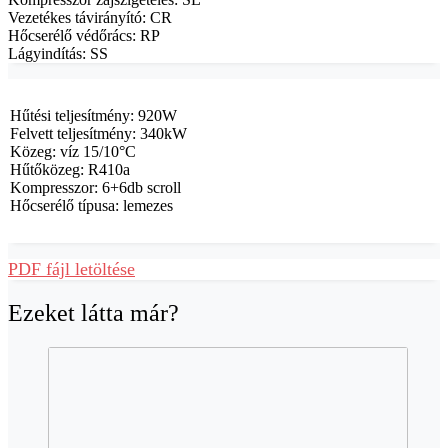
Vezetékes távirányító: CR
Hőcserélő védőrács: RP
Lágyindítás: SS
Hűtési teljesítmény: 920W
Felvett teljesítmény: 340kW
Közeg: víz 15/10°C
Hűtőközeg: R410a
Kompresszor: 6+6db scroll
Hőcserélő típusa: lemezes
PDF fájl letöltése
Ezeket látta már?