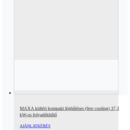
MAXA kültéri kompakt léghűtéses (free cooling) 37,3
kW-os folyadékhűtő
AJÁNLATKÉRÉS