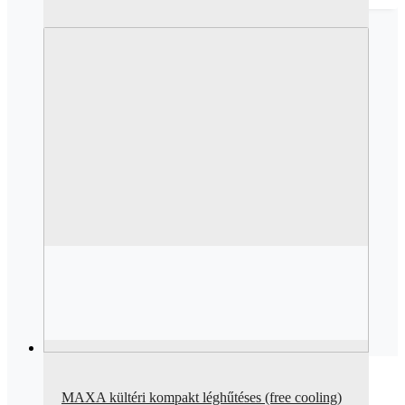
MAXA kültéri kompakt léghűtéses (free cooling)