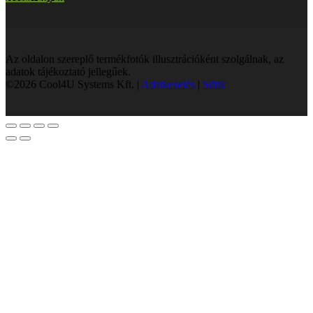
Az oldalon szereplő termékfotók illusztrációként szolgálnak, az
adatok tájékoztató jellegűek.
©2026 Cool4U Systems Kft. |
Adatkezelés
|
Sütik