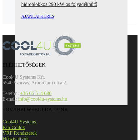
hidroblokkos 290 kW-os folyadékhűtő
AJÁNLATKÉRÉS
ELÉRHETŐSÉGEK
Cool4U Systems Kft.
5540 Szarvas, Arborétum utca 2.
Telefon:
+36 66 514 680
E-mail:
info@cool4u-systems.hu
TOVÁBBI WEBOLDALAINK
Cool4U Systems
Fan-Coilok
VRF Rendszerek
Hőszivattyúk