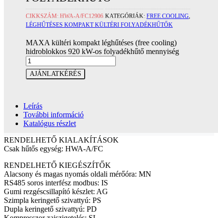
CIKKSZÁM:
HWA-A/FC12906
KATEGÓRIÁK:
FREE COOLING
,
LÉGHŰTÉSES KOMPAKT KÜLTÉRI FOLYADÉKHŰTŐK
MAXA kültéri kompakt léghűtéses (free cooling)
hidroblokkos 920 kW-os folyadékhűtő mennyiség
AJÁNLATKÉRÉS
Leírás
További információ
Katalógus részlet
RENDELHETŐ KIALAKÍTÁSOK
Csak hűtős egység: HWA-A/FC
RENDELHETŐ KIEGÉSZÍTŐK
Alacsony és magas nyomás oldali mérőóra: MN
RS485 soros interfész modbus: IS
Gumi rezgéscsillapító készlet: AG
Szimpla keringető szivattyú: PS
Dupla keringető szivattyú: PD
Kompresszor zajszigetelés: SL