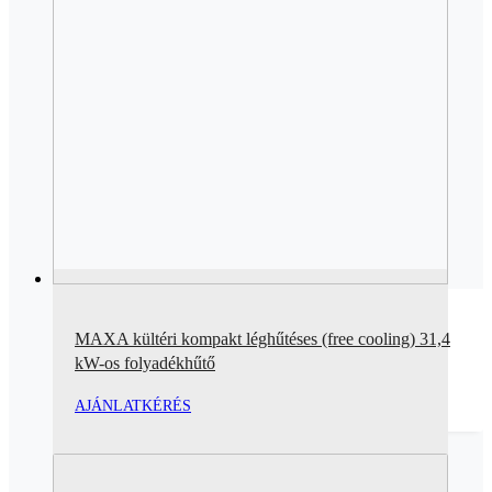
MAXA kültéri kompakt léghűtéses (free cooling) 31,4
kW-os folyadékhűtő
AJÁNLATKÉRÉS