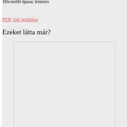
Hőcserélő típusa: lemezes
PDF fájl letöltése
Ezeket látta már?