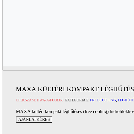
MAXA KÜLTÉRI KOMPAKT LÉGHŰTÉSE
CIKKSZÁM:
HWA-A/FC08360
KATEGÓRIÁK:
FREE COOLING
,
LÉGHŰTÉ
MAXA kültéri kompakt léghűtéses (free cooling) hidroblokk
AJÁNLATKÉRÉS