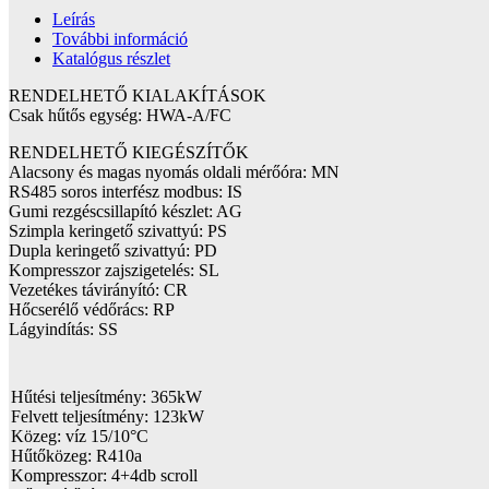
Leírás
További információ
Katalógus részlet
RENDELHETŐ KIALAKÍTÁSOK
Csak hűtős egység: HWA-A/FC
RENDELHETŐ KIEGÉSZÍTŐK
Alacsony és magas nyomás oldali mérőóra: MN
RS485 soros interfész modbus: IS
Gumi rezgéscsillapító készlet: AG
Szimpla keringető szivattyú: PS
Dupla keringető szivattyú: PD
Kompresszor zajszigetelés: SL
Vezetékes távirányító: CR
Hőcserélő védőrács: RP
Lágyindítás: SS
Hűtési teljesítmény: 365kW
Felvett teljesítmény: 123kW
Közeg: víz 15/10°C
Hűtőközeg: R410a
Kompresszor: 4+4db scroll