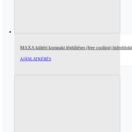
MAXA kültéri kompakt léghűtéses (free cooling) hidroblok
AJÁNLATKÉRÉS