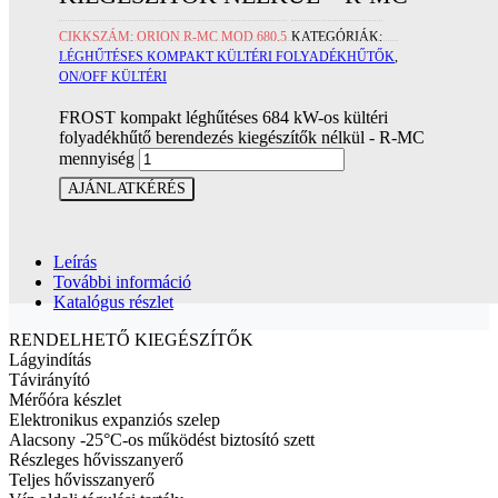
CIKKSZÁM:
ORION R-MC MOD.680.5
KATEGÓRIÁK:
LÉGHŰTÉSES KOMPAKT KÜLTÉRI FOLYADÉKHŰTŐK
,
ON/OFF KÜLTÉRI
FROST kompakt léghűtéses 684 kW-os kültéri
folyadékhűtő berendezés kiegészítők nélkül - R-MC
mennyiség
AJÁNLATKÉRÉS
Leírás
További információ
Katalógus részlet
RENDELHETŐ KIEGÉSZÍTŐK
Lágyindítás
Távirányító
Mérőóra készlet
Elektronikus expanziós szelep
Alacsony -25°C-os működést biztosító szett
Részleges hővisszanyerő
Teljes hővisszanyerő