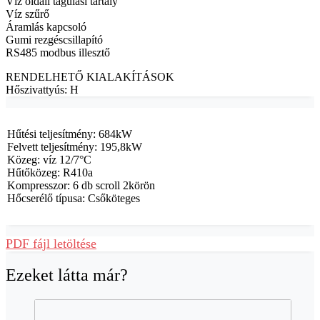
Víz oldali tágulási tartály
Víz szűrő
Áramlás kapcsoló
Gumi rezgéscsillapító
RS485 modbus illesztő
RENDELHETŐ KIALAKÍTÁSOK
Hőszivattyús: H
Hűtési teljesítmény: 684kW
Felvett teljesítmény: 195,8kW
Közeg: víz 12/7°C
Hűtőközeg: R410a
Kompresszor: 6 db scroll 2körön
Hőcserélő típusa: Csőköteges
PDF fájl letöltése
Ezeket látta már?