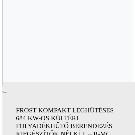
FROST KOMPAKT LÉGHŰTÉSES
684 KW-OS KÜLTÉRI
FOLYADÉKHŰTŐ BERENDEZÉS
KIEGÉSZÍTŐK NÉLKÜL – R-MC