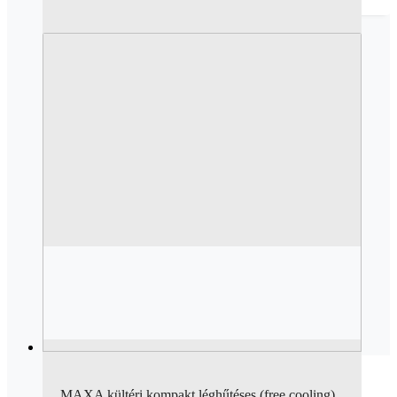
MAXA kültéri kompakt léghűtéses (free cooling)