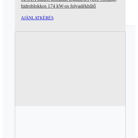
hidroblokkos 174 kW-os folyadékhűtő
AJÁNLATKÉRÉS