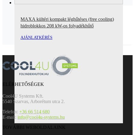
MAXA kültéri kompakt léghűtéses (free cooling)
hidroblokkos 208 kW-os folyadékhűtő
AJÁNLATKÉRÉS
ELÉRHETŐSÉGEK
Cool4U Systems Kft.
5540 Szarvas, Arborétum utca 2.
Telefon:
+36 66 514 680
E-mail:
info@cool4u-systems.hu
TOVÁBBI WEBOLDALAINK