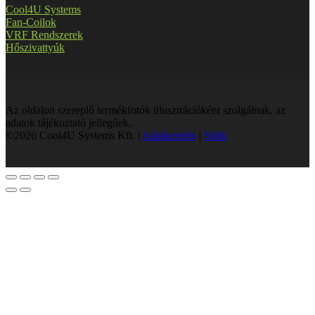
Cool4U Systems
Fan-Coilok
VRF Rendszerek
Hőszivattyúk
Az oldalon szereplő termékfotók illusztrációként szolgálnak, az
adatok tájékoztató jellegűek.
©2026 Cool4U Systems Kft. |
Adatkezelés
|
Sütik