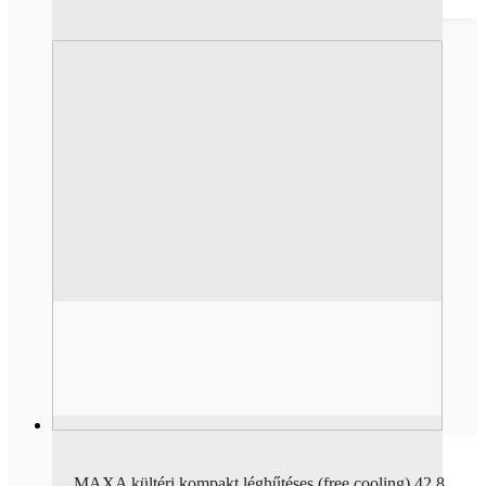
MAXA kültéri kompakt léghűtéses (free cooling) 42,8