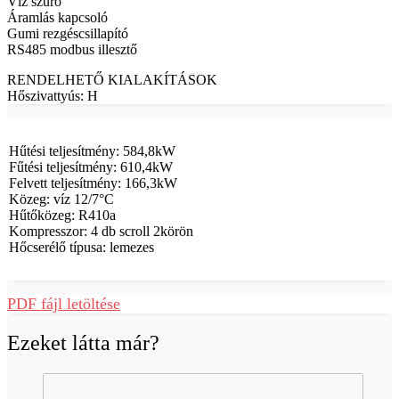
Víz szűrő
Áramlás kapcsoló
Gumi rezgéscsillapító
RS485 modbus illesztő
RENDELHETŐ KIALAKÍTÁSOK
Hőszivattyús: H
Hűtési teljesítmény: 584,8kW
Fűtési teljesítmény: 610,4kW
Felvett teljesítmény: 166,3kW
Közeg: víz 12/7°C
Hűtőközeg: R410a
Kompresszor: 4 db scroll 2körön
Hőcserélő típusa: lemezes
PDF fájl letöltése
Ezeket látta már?