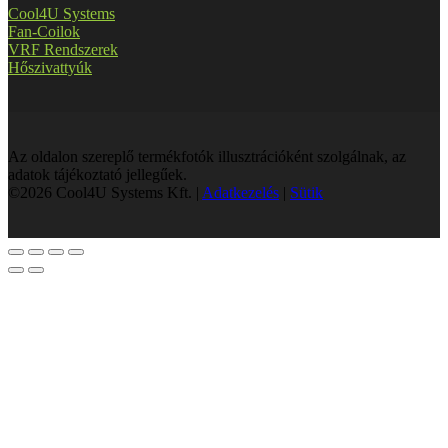
Cool4U Systems
Fan-Coilok
VRF Rendszerek
Hőszivattyúk
Az oldalon szereplő termékfotók illusztrációként szolgálnak, az
adatok tájékoztató jellegűek.
©2026 Cool4U Systems Kft. |
Adatkezelés
|
Sütik