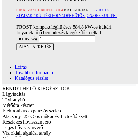
CIKKSZÁM:
ORION H 580.4
KATEGÓRIÁK:
LÉGHŰTÉSES
KOMPAKT KÜLTÉRI FOLYADÉKHŰTŐK
,
ON/OFF KÜLTÉRI
FROST kompakt léghűtéses 584,8 kW-os kültéri
folyadékhűtő berendezés kiegészítők nélkül
mennyiség
AJÁNLATKÉRÉS
Leírás
További információ
Katalógus részlet
RENDELHETŐ KIEGÉSZÍTŐK
Lágyindítás
Távirányító
Mérőóra készlet
Elektronikus expanziós szelep
Alacsony -25°C-os működést biztosító szett
Részleges hővisszanyerő
Teljes hővisszanyerő
Víz oldali tágulási tartály