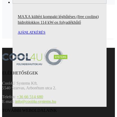
MAXA kültéri kompakt léghűtéses (free cooling)
hidroblokkos 114 kW-os folyadékhűtő
AJÁNLATKÉRÉS
ELÉRHETŐSÉGEK
Cool4U Systems Kft.
5540 Szarvas, Arborétum utca 2.
Telefon:
+36 66 514 680
E-mail:
info@cool4u-systems.hu
TOVÁBBI WEBOLDALAINK