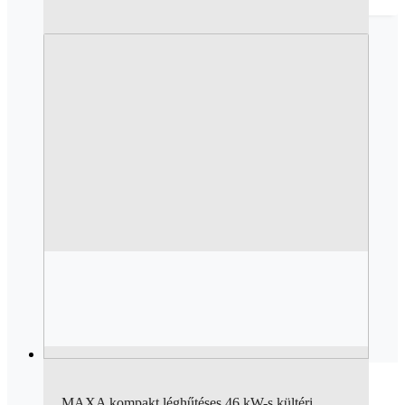
MAXA kompakt léghűtéses 46 kW-s kültéri