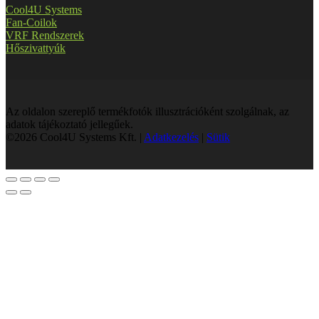
Cool4U Systems
Fan-Coilok
VRF Rendszerek
Hőszivattyúk
Az oldalon szereplő termékfotók illusztrációként szolgálnak, az
adatok tájékoztató jellegűek.
©2026 Cool4U Systems Kft. |
Adatkezelés
|
Sütik