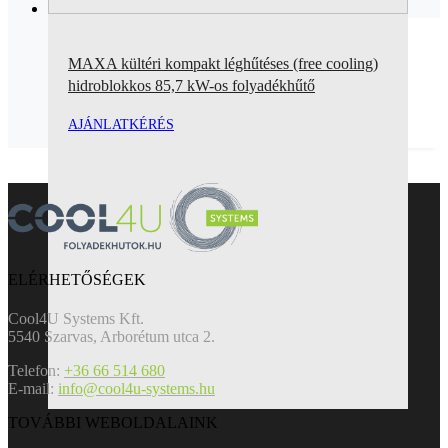
MAXA kültéri kompakt léghűtéses (free cooling)
hidroblokkos 85,7 kW-os folyadékhűtő
AJÁNLATKÉRÉS
ELÉRHETŐSÉGEK
Cool4U Systems Kft.
5540 Szarvas, Arborétum utca 2.
Telefon:
+36 66 514 680
E-mail:
info@cool4u-systems.hu
TOVÁBBI WEBOLDALAINK