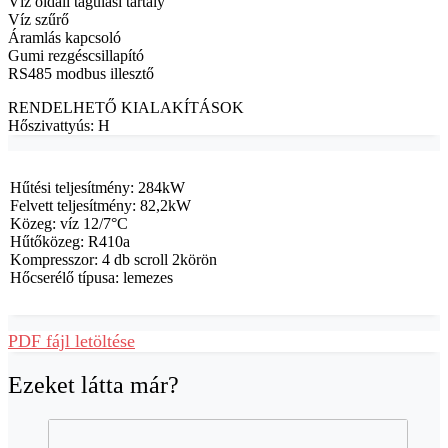
Víz oldali tágulási tartály
Víz szűrő
Áramlás kapcsoló
Gumi rezgéscsillapító
RS485 modbus illesztő
RENDELHETŐ KIALAKÍTÁSOK
Hőszivattyús: H
Hűtési teljesítmény: 284kW
Felvett teljesítmény: 82,2kW
Közeg: víz 12/7°C
Hűtőközeg: R410a
Kompresszor: 4 db scroll 2körön
Hőcserélő típusa: lemezes
PDF fájl letöltése
Ezeket látta már?