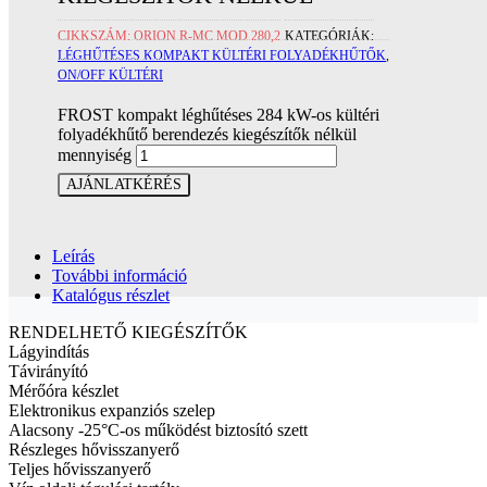
CIKKSZÁM:
ORION R-MC MOD.280,2
KATEGÓRIÁK:
LÉGHŰTÉSES KOMPAKT KÜLTÉRI FOLYADÉKHŰTŐK
,
ON/OFF KÜLTÉRI
FROST kompakt léghűtéses 284 kW-os kültéri
folyadékhűtő berendezés kiegészítők nélkül
mennyiség
AJÁNLATKÉRÉS
Leírás
További információ
Katalógus részlet
RENDELHETŐ KIEGÉSZÍTŐK
Lágyindítás
Távirányító
Mérőóra készlet
Elektronikus expanziós szelep
Alacsony -25°C-os működést biztosító szett
Részleges hővisszanyerő
Teljes hővisszanyerő