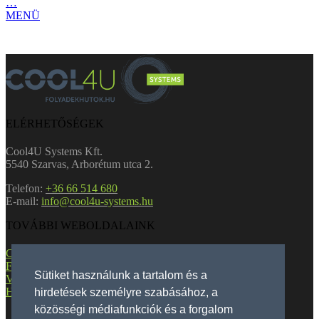
…
MENÜ
ELÉRHETŐSÉGEK
Cool4U Systems Kft.
5540 Szarvas, Arborétum utca 2.
Telefon:
+36 66 514 680
E-mail:
info@cool4u-systems.hu
TOVÁBBI WEBOLDALAINK
Cool4U Systems
Fan-Coilok
Sütiket használunk a tartalom és a
VRF Rendszerek
Hőszivattyúk
hirdetések személyre szabásához, a
közösségi médiafunkciók és a forgalom